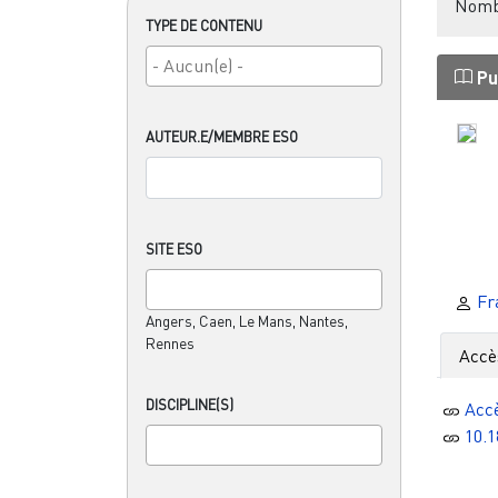
Nombr
TYPE DE CONTENU
Pu
AUTEUR.E/MEMBRE ESO
SITE ESO
Fr
Angers, Caen, Le Mans, Nantes,
Rennes
Accè
DISCIPLINE(S)
Acc
10.1