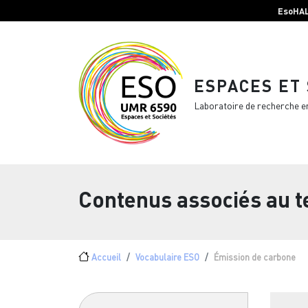
Menu top Header
Aller au contenu principal
EsoHA
ESPACES ET
Laboratoire de recherche e
Contenus associés au 
Fil d'Ariane
Accueil
Vocabulaire ESO
Émission de carbone