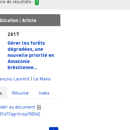
e de résultats :
1
blication
|
Article
2017
Gérer les forêts
dégradées, une
nouvelle priorité en
Amazonie
brésilienne...
ançois Laurent
|
Le Mans
s
Résumé
Index
èder au document
8167/agritrop/00042