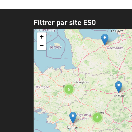
Filtrer par site ESO
+
−
5
6