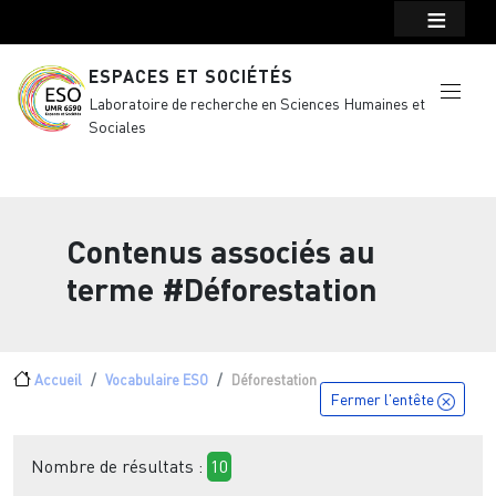
Menu top Header
Aller au contenu principal
ESPACES ET SOCIÉTÉS
Laboratoire de recherche en Sciences Humaines et
Sociales
Contenus associés au
terme
#Déforestation
Fil d'Ariane
Accueil
Vocabulaire ESO
Déforestation
Fermer l'entête
Nombre de résultats :
10