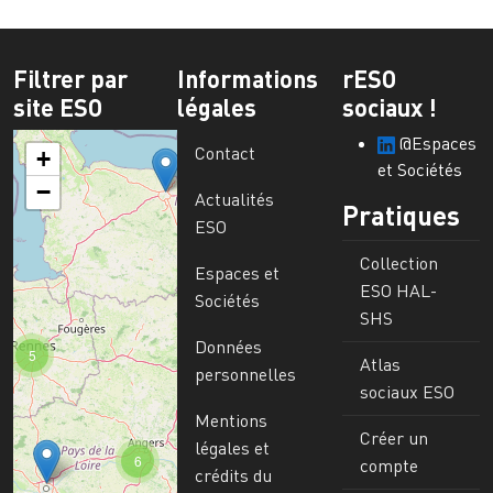
Filtrer par
Informations
rESO
site ESO
légales
sociaux !
@Espaces
Contact
+
et Sociétés
−
Actualités
Pratiques
ESO
Collection
Espaces et
ESO HAL-
Sociétés
SHS
Données
5
Atlas
personnelles
sociaux ESO
Mentions
Créer un
légales et
6
compte
crédits du