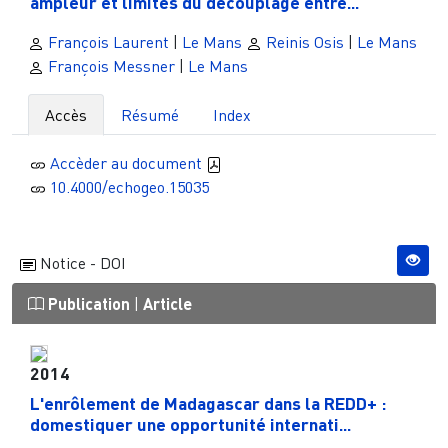
ampleur et limites du découplage entre...
François Laurent
|
Le Mans
Reinis Osis
|
Le Mans
François Messner
|
Le Mans
Accès
Résumé
Index
Accèder au document
10.4000/echogeo.15035
Notice - DOI
Publication
|
Article
2014
L'enrôlement de Madagascar dans la REDD+ :
domestiquer une opportunité internati...