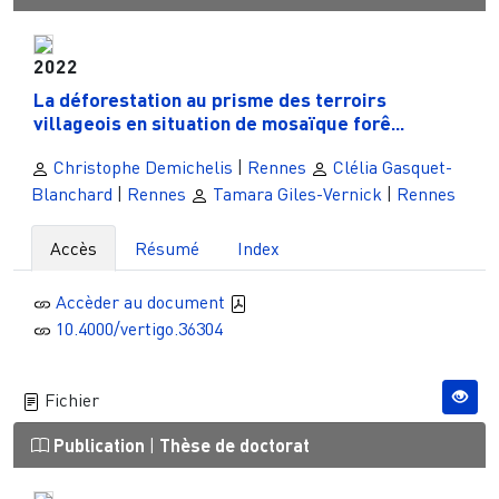
2022
La déforestation au prisme des terroirs
villageois en situation de mosaïque forê...
Christophe Demichelis
|
Rennes
Clélia Gasquet-
Blanchard
|
Rennes
Tamara Giles-Vernick
|
Rennes
Accès
Résumé
Index
Accèder au document
10.4000/vertigo.36304
Fichier
Publication
|
Thèse de doctorat