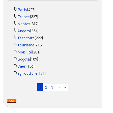
Paris
(457)
France
(327)
Nantes
(317)
Angers
(254)
Territoire
(222)
Tourisme
(218)
Mobilité
(201)
Bogotá
(189)
Caen
(186)
agriculture
(171)
Pagination
Page courante
Page
Page
Page suivante
Dernière page
1
2
3
››
»