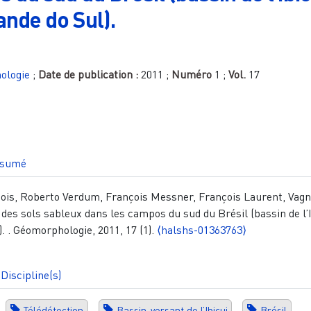
ande do Sul).
ologie
;
Date de publication :
2011
;
Numéro
1
;
Vol.
17
sumé
ois, Roberto Verdum, François Messner, François Laurent, Vag
 des sols sableux dans les campos du sud du Brésil (bassin de l’I
. . Géomorphologie, 2011, 17 (1).
⟨halshs-01363763⟩
Discipline(s)
Télédétection
Bassin-versant de l’Ibicui
Brésil