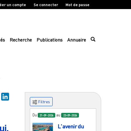
éer un compte
Se connecter
Mot de passe
tés
Recherche
Publications
Annuaire
.
sky
Mastodon
LinkedIn
Filtres
Du
au
21-09-2026
23-09-2026
ui,
L'avenir du