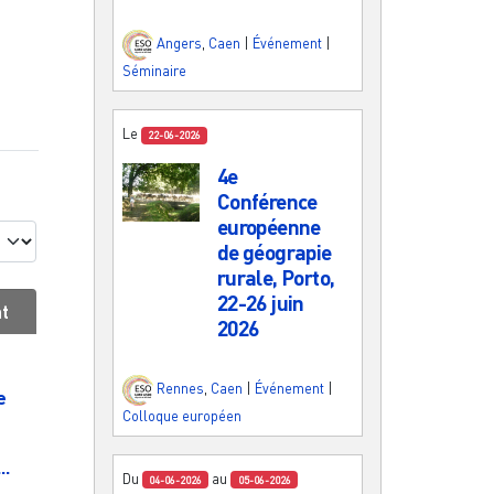
Angers
,
Caen
|
Événement
|
Séminaire
Le
22-06-2026
4e
Conférence
européenne
de géograpie
rurale, Porto,
22-26 juin
at
2026
Rennes
,
Caen
|
Événement
|
e
Colloque européen
..
Du
au
04-06-2026
05-06-2026