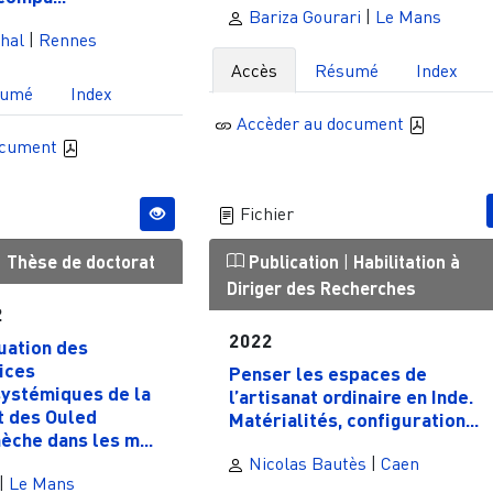
Bariza Gourari
|
Le Mans
hal
|
Rennes
Accès
Résumé
Index
sumé
Index
Accèder au document
ocument
Fichier
|
Thèse de doctorat
Publication
|
Habilitation à
Diriger des Recherches
2
2022
uation des
ices
Penser les espaces de
ystémiques de la
l’artisanat ordinaire en Inde.
t des Ouled
Matérialités, configuration...
èche dans les m...
Nicolas Bautès
|
Caen
|
Le Mans