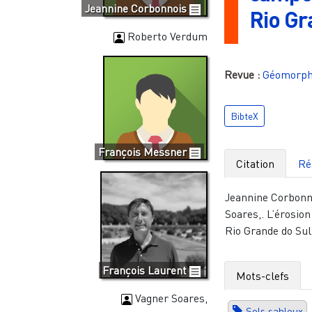
Jeannine Corbonnois
Rio Gr
Roberto Verdum
Revue :
Géomorph
BibteX
François Messner
Citation
Ré
Jeannine Corbonn
Soares,. L’érosion
Rio Grande do Sul)
François Laurent
Mots-clefs
Vagner Soares,
Sols sableux