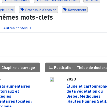
griculture
Processus d’érosion
Ravinement
mêmes mots-clefs
Autres contenus
|
Chapitre d'ouvrage
Publication
|
Thèse de doctor
6
2023
ets alimentaires
Étude et cartographi
itoriaux et
de la végétation du
tégies
Djebel Medjounes
entaires locales :
(Hautes Plaines Sétif.
compa...