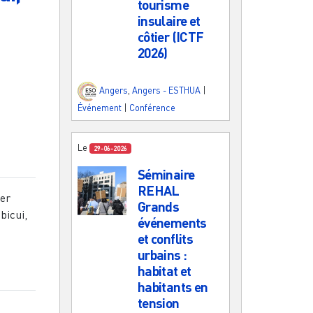
tourisme
insulaire et
côtier (ICTF
2026)
Angers
,
Angers - ESTHUA
|
Événement
|
Conférence
Le
29-06-2026
Séminaire
REHAL
ner
Grands
bicui,
événements
et conflits
urbains :
habitat et
habitants en
tension