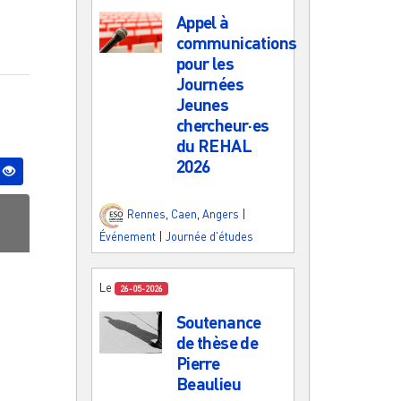
Appel à
communications
pour les
Journées
Jeunes
chercheur·es
du REHAL
2026
Rennes
,
Caen
,
Angers
|
Événement
|
Journée d'études
Le
26-05-2026
Soutenance
de thèse de
Pierre
Beaulieu