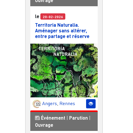
Ouvrage
le
20-02-2026
Territoria Naturalia.
Aménager sans altérer,
entre partage et réserve
Angers
,
Rennes
Événement
|
Parution
|
Ouvrage