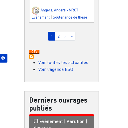
Angers
,
Angers - MRGT
|
Événement
|
Soutenance de thèse
Pagination
Page courante
Page
Page suivante
Dernière page
1
2
›
»
..
Voir toutes les actualités
Voir l'agenda ESO
Derniers ouvrages
publiés
Événement
|
Parution
|