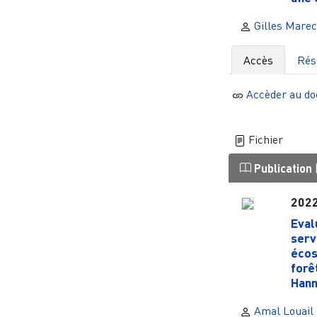
Gilles Marec
Accès
Ré
Accèder au d
Fichier
Publication
202
Eval
serv
écos
forê
Hann
Amal Louail