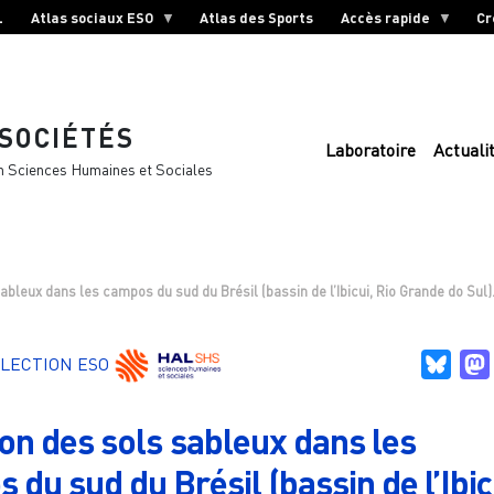
L
Atlas sociaux ESO
Atlas des Sports
Accès rapide
Cr
 SOCIÉTÉS
Laboratoire
Actuali
n Sciences Humaines et Sociales
ableux dans les campos du sud du Brésil (bassin de l’Ibicui, Rio Grande do Sul)
Blue
LECTION ESO
ion des sols sableux dans les
 du sud du Brésil (bassin de l’Ibic