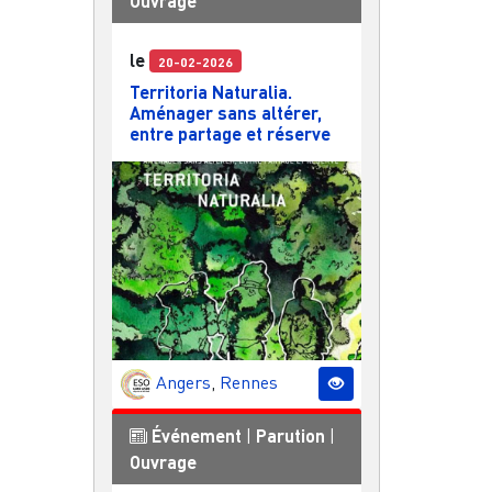
Ouvrage
le
20-02-2026
Territoria Naturalia.
Aménager sans altérer,
entre partage et réserve
Angers
,
Rennes
Événement
|
Parution
|
Ouvrage