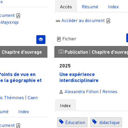
ex
Accès
Résumé
Index
ocument
Accèder au document
4fajvxnqx
Fichier
|
Chapitre d'ouvrage
Publication
|
Chapitre d'ouvra
2025
Points de vue en
Une expérience
e la géographie et
interdisciplinaire
Alexandra Filhon
|
Rennes
is Thémines
|
Caen
Index
sumé
Index
Éducation
didactique
ocument