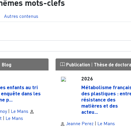
mêmes mots-clefs
Autres contenus
|
Blog
Publication
|
Thèse de doctor
2026
es enfants au tri
Métabolisme françai
 enquête dans les
des plastiques : entr
e p...
résistance des
matières et des
moy
|
Le Mans
acteu...
t
|
Le Mans
Jeanne Perez
|
Le Mans