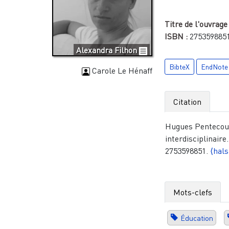
Titre de l'ouvrage
ISBN :
275359885
Alexandra Filhon
BibteX
EndNote
Carole Le Hénaff
Citation
Hugues Pentecout
interdisciplinaire
2753598851.
⟨hal
Mots-clefs
Éducation