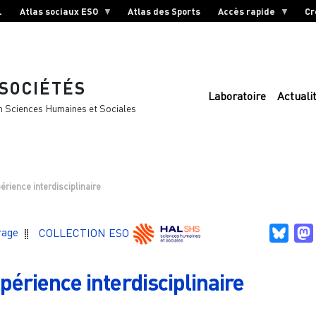
L
Atlas sociaux ESO
Atlas des Sports
Accès rapide
Cr
 SOCIÉTÉS
Laboratoire
Actuali
n Sciences Humaines et Sociales
érience interdisciplinaire
Blue
rage
COLLECTION ESO
périence interdisciplinaire