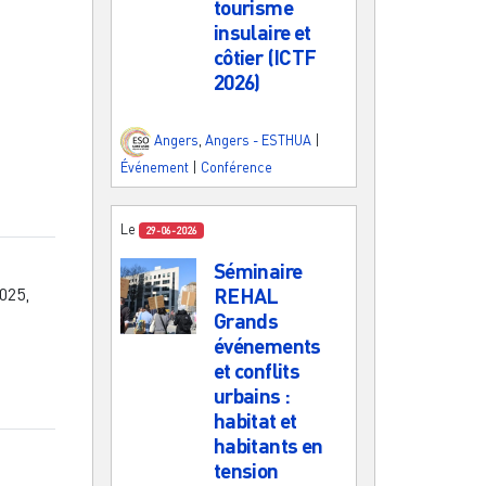
tourisme
insulaire et
côtier (ICTF
2026)
Angers
,
Angers - ESTHUA
|
Événement
|
Conférence
Le
29-06-2026
Séminaire
2025,
REHAL
Grands
événements
et conflits
urbains :
habitat et
habitants en
tension