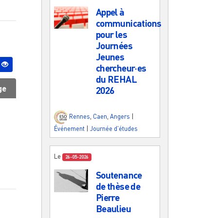
Appel à
communications
pour les
Journées
Jeunes
chercheur·es
du REHAL
ge
2026
Rennes
,
Caen
,
Angers
|
Événement
|
Journée d'études
Le
26-05-2026
Soutenance
de thèse de
Pierre
Beaulieu