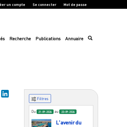
éer un compte
Se connecter
Mot de passe
tés
Recherche
Publications
Annuaire
sky
Mastodon
LinkedIn
Filtres
Du
au
21-09-2026
23-09-2026
L'avenir du