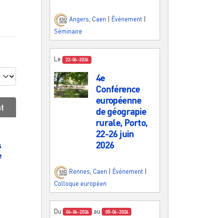
Angers
,
Caen
|
Événement
|
Séminaire
Le
22-06-2026
4e
Conférence
européenne
at
de géograpie
rurale, Porto,
22-26 juin
2026
s
e
Rennes
,
Caen
|
Événement
|
Colloque européen
Du
au
04-06-2026
05-06-2026