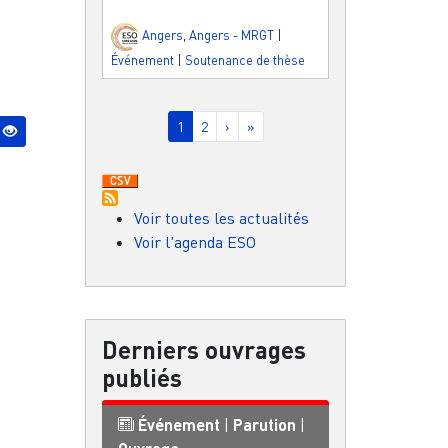
Angers
,
Angers - MRGT
|
Événement
|
Soutenance de thèse
Pagination
Page courante
Page
Page suivante
Dernière page
1
2
›
»
Voir toutes les actualités
Voir l'agenda ESO
Derniers ouvrages
publiés
Événement
|
Parution
|