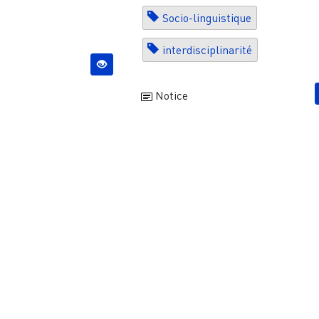
Socio-linguistique
interdisciplinarité
Notice