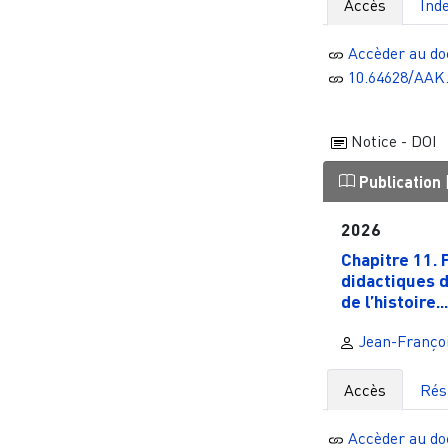
Accès
Ind
Accèder au d
10.64628/AAK.
Notice - DOI
Publication
2026
Chapitre 11. 
didactiques d
de l’histoire...
Jean-Franço
Accès
Ré
Accèder au d