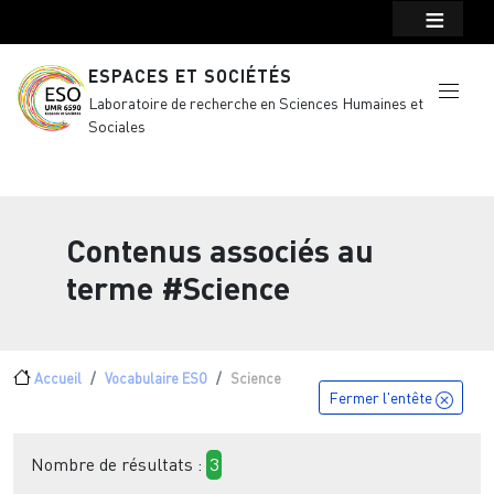
Menu top Header
Aller au contenu principal
ESPACES ET SOCIÉTÉS
Laboratoire de recherche en Sciences Humaines et
Sociales
Contenus associés au
terme
#Science
Fil d'Ariane
Accueil
Vocabulaire ESO
Science
Fermer l'entête
Nombre de résultats :
3