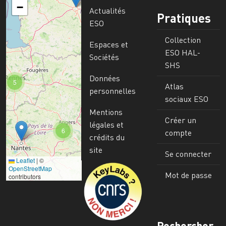
−
Actualités
Pratiques
ESO
Collection
Espaces et
ESO HAL-
Sociétés
SHS
Données
5
Atlas
personnelles
sociaux ESO
Mentions
Créer un
légales et
6
compte
crédits du
site
Se connecter
Leaflet
|
©
Image
OpenStreetMap
Mot de passe
contributors
Rechercher