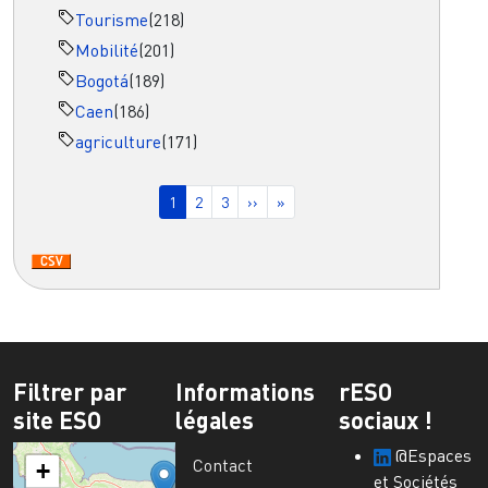
Tourisme
(218)
Mobilité
(201)
Bogotá
(189)
Caen
(186)
agriculture
(171)
Pagination
Page courante
Page
Page
Page suivante
Dernière page
1
2
3
››
»
Filtrer par
Informations
rESO
site ESO
légales
sociaux !
@Espaces
Contact
+
et Sociétés