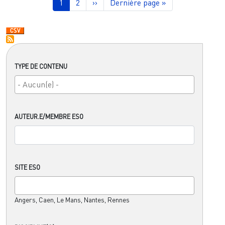
Page courante
Page
Page suivante
Dernière page
1
2
››
Dernière page »
TYPE DE CONTENU
AUTEUR.E/MEMBRE ESO
SITE ESO
Angers, Caen, Le Mans, Nantes, Rennes