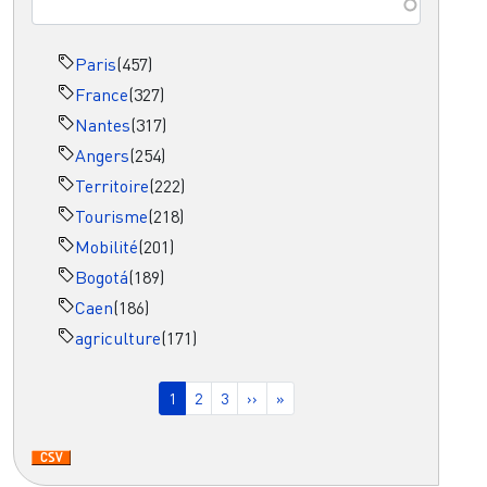
Paris
(457)
France
(327)
Nantes
(317)
Angers
(254)
Territoire
(222)
Tourisme
(218)
Mobilité
(201)
Bogotá
(189)
Caen
(186)
agriculture
(171)
Pagination
Page courante
Page
Page
Page suivante
Dernière page
1
2
3
››
»