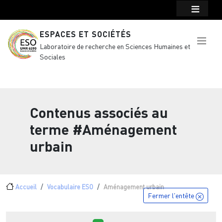
Menu top Header
Aller au contenu principal
ESPACES ET SOCIÉTÉS
Laboratoire de recherche en Sciences Humaines et
Sociales
Contenus associés au
terme
#Aménagement
urbain
Fil d'Ariane
Accueil
Vocabulaire ESO
Aménagement urbain
Fermer l'entête