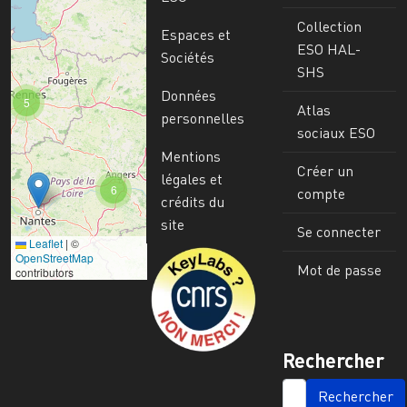
Collection
Espaces et
ESO HAL-
Sociétés
SHS
Données
5
Atlas
personnelles
sociaux ESO
Mentions
Créer un
légales et
6
compte
crédits du
site
Se connecter
Leaflet
|
©
Image
OpenStreetMap
Mot de passe
contributors
Rechercher
SEARCH