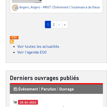
Angers
,
Angers - MRGT
|
Événement
|
Soutenance de thèse
Pagination
Page courante
Page
Page suivante
Dernière page
1
2
›
»
Voir toutes les actualités
Voir l'agenda ESO
Derniers ouvrages publiés
Événement
|
Parution
|
Ouvrage
le
20-02-2026