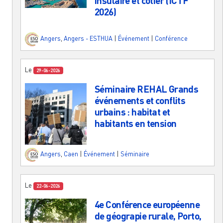
insulaire et côtier (ICTF
2026)
Angers
,
Angers - ESTHUA
|
Événement
|
Conférence
Le
29-06-2026
Séminaire REHAL Grands
événements et conflits
urbains : habitat et
habitants en tension
Angers
,
Caen
|
Événement
|
Séminaire
Le
22-06-2026
4e Conférence européenne
de géograpie rurale, Porto,