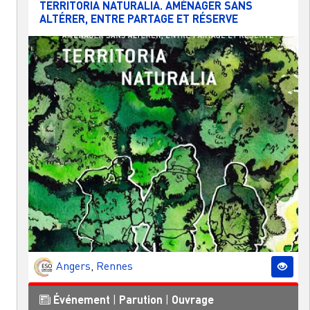
TERRITORIA NATURALIA. AMÉNAGER SANS
ALTÉRER, ENTRE PARTAGE ET RÉSERVE
Angers
,
Rennes
Événement
|
Parution
|
Ouvrage