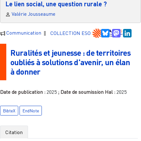
Le lien social, une question rurale ?
Valérie Jousseaume
Bluesky
Mastodo
Link
Communication
COLLECTION ESO
Ruralités et jeunesse : de territoires
oubliés à solutions d'avenir, un élan
à donner
Date de publication :
2025
; Date de soumission Hal :
2025
BibteX
EndNote
Citation