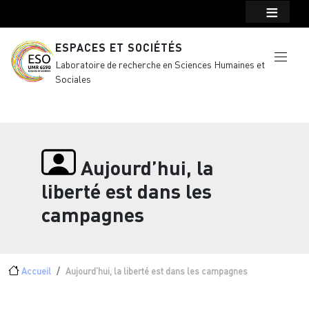
Menu top Header
Aller au contenu principal
ESPACES ET SOCIÉTÉS
Laboratoire de recherche en Sciences Humaines et
Sociales
Aujourd’hui, la
liberté est dans les
campagnes
Fil d'Ariane
Accueil
Aujourd’hui, la liberté est dans les campagnes