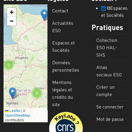
@Espaces
Contact
+
et Sociétés
−
Actualités
Pratiques
ESO
Collection
Espaces et
ESO HAL-
Sociétés
SHS
Données
5
Atlas
personnelles
sociaux ESO
Mentions
Créer un
légales et
6
compte
crédits du
site
Se connecter
Leaflet
|
©
Image
OpenStreetMap
Mot de passe
contributors