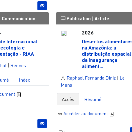
|
Communication
Publication
|
Article
6
2026
de Internacional
Desertos alimentare
ecologia e
na Amazônia: a
entação - RIAA
distribuição espacial
da insegurança
hal
|
Rennes
aliment...
Raphael Fernando Diniz
|
Le
sumé
Index
Mans
ocument
Accès
Résumé
Accèder au document