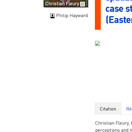
Christian Fleury
case s
Philip Hayward
(Easte
Citation
Ré
Christian Fleury,
perceptions and 