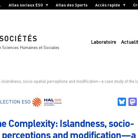
L
Atlas sociaux ESO
Atlas des Sports
Accès rapide
Cr
 SOCIÉTÉS
Laboratoire
Actuali
n Sciences Humaines et Sociales
: Islandness, socio-spatial perceptions and modification—a case study of the l
Blue
LECTION ESO
ne Complexity: Islandness, socio-
l perceptions and modification—a