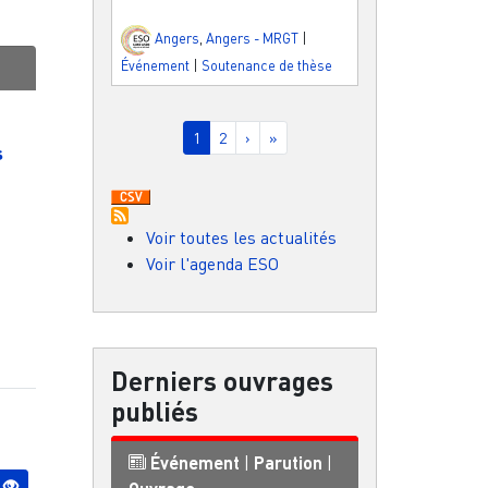
Angers
,
Angers - MRGT
|
Événement
|
Soutenance de thèse
Pagination
Page courante
Page
Page suivante
Dernière page
1
2
›
»
s
Voir toutes les actualités
Voir l'agenda ESO
Derniers ouvrages
publiés
Événement
|
Parution
|