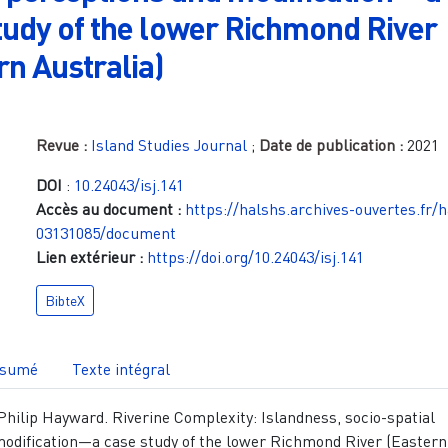
tudy of the lower Richmond River
rn Australia)
Revue :
Island Studies Journal
;
Date de publication :
2021
DOI
:
10.24043/isj.141
Accès au document :
https://halshs.archives-ouvertes.fr/
03131085/document
Lien extérieur :
https://doi.org/10.24043/isj.141
BibteX
sumé
Texte intégral
 Philip Hayward. Riverine Complexity: Islandness, socio-spatial
modification—a case study of the lower Richmond River (Eastern