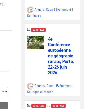
41⟩
.
Angers
,
Caen
|
Événement
|
Séminaire
Le
22-06-2026
4e
Conférence
européenne
de géograpie
rurale, Porto,
22-26 juin
2026
Rennes
,
Caen
|
Événement
|
Colloque européen
Du
au
04-06-2026
05-06-2026