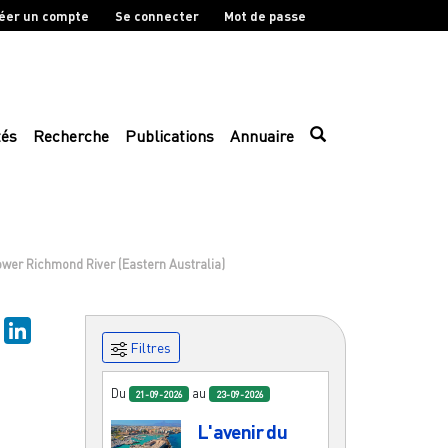
éer un compte
Se connecter
Mot de passe
tés
Recherche
Publications
Annuaire
ower Richmond River (Eastern Australia)
sky
Mastodon
LinkedIn
Filtres
Du
au
21-09-2026
23-09-2026
L'avenir du