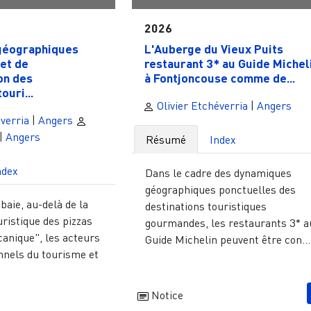
2026
géographiques
L'Auberge du Vieux Puits
et de
restaurant 3* au Guide Michel
on des
à Fontjoncouse comme de...
ouri...
Olivier Etchéverria
|
Angers
verria
|
Angers
|
Angers
Résumé
Index
ndex
Dans le cadre des dynamiques
géographiques ponctuelles des
baie, au-delà de la
destinations touristiques
uristique des pizzas
gourmandes, les restaurants 3* a
canique", les acteurs
Guide Michelin peuvent être con...
nnels du tourisme et
Notice