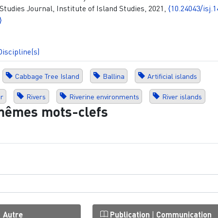
 Studies Journal, Institute of Island Studies, 2021,
⟨10.24043/isj.1
⟩
Discipline(s)
Cabbage Tree Island
Ballina
Artificial islands
r
Rivers
Riverine environments
River islands
mêmes mots-clefs
|
Autre
Publication
|
Communication