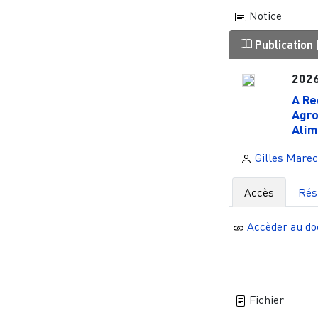
Notice
Publication
202
A Re
Agro
Alim
Gilles Marec
Accès
Ré
Accèder au d
Fichier