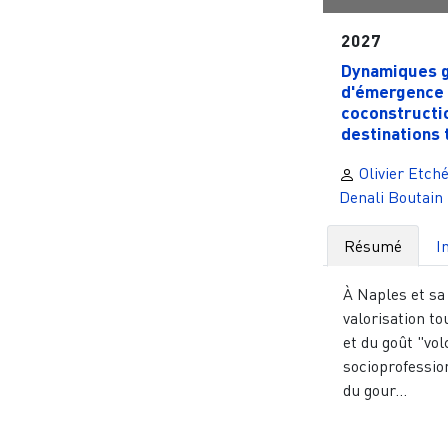
2027
Dynamiques 
d'émergence 
coconstructi
destinations t
Olivier Etché
Denali Boutain
Résumé
I
À Naples et sa 
valorisation to
et du goût "vol
socioprofessio
du gour...