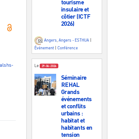
tourisme
insulaire et
côtier (ICTF
2026)
Angers
,
Angers - ESTHUA
|
Événement
|
Conférence
halshs-
Le
29-06-2026
Séminaire
REHAL
Grands
événements
et conflits
urbains :
habitat et
habitants en
tension