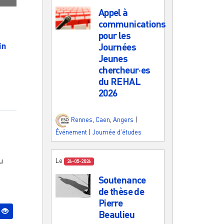
Appel à
communications
pour les
in
Journées
Jeunes
chercheur·es
du REHAL
2026
Rennes
,
Caen
,
Angers
|
Événement
|
Journée d'études
u
Le
26-05-2026
Soutenance
de thèse de
Pierre
Beaulieu