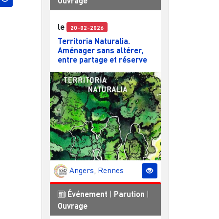
Ouvrage
le
20-02-2026
Territoria Naturalia.
Aménager sans altérer,
entre partage et réserve
Angers
,
Rennes
Événement
|
Parution
|
Ouvrage