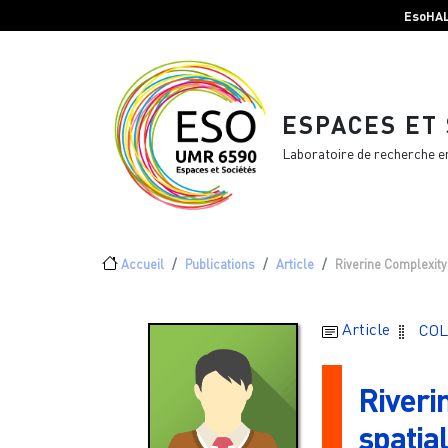
Menu top Header
Aller au contenu principal
EsoHA
ESPACES ET
Laboratoire de recherche e
Fil d'Ariane
Accueil
Publications
Article
Riverine Complexity
Article
COL
Riveri
spatia