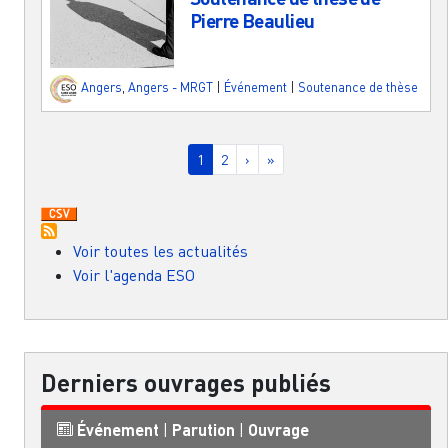
Pierre Beaulieu
Angers
,
Angers - MRGT
|
Événement
|
Soutenance de thèse
Pagination
Page courante
Page
Page suivante
Dernière page
1
2
›
»
Voir toutes les actualités
Voir l'agenda ESO
Derniers ouvrages publiés
Événement
|
Parution
|
Ouvrage