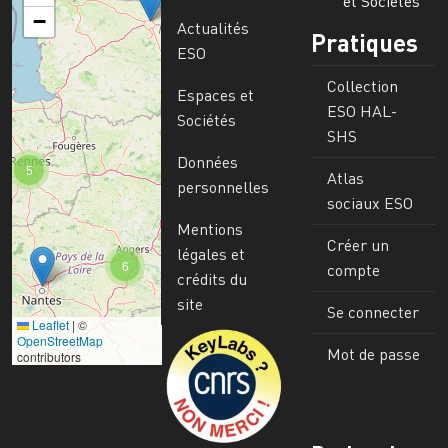
et Sociétés
−
Actualités
Pratiques
ESO
Collection
Espaces et
ESO HAL-
Sociétés
SHS
Données
5
Atlas
personnelles
sociaux ESO
Mentions
Créer un
légales et
6
compte
crédits du
site
Se connecter
Leaflet
|
©
Image
OpenStreetMap
Mot de passe
contributors