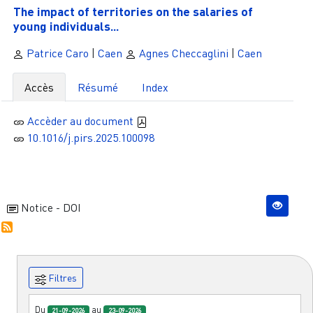
The impact of territories on the salaries of
young individuals...
Patrice Caro
|
Caen
Agnes Checcaglini
|
Caen
Accès
Résumé
Index
Accèder au document
10.1016/j.pirs.2025.100098
Notice - DOI
Filtres
Du
au
21-09-2026
23-09-2026