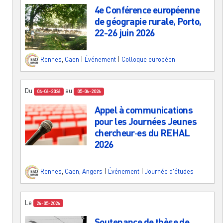
4e Conférence européenne
de géograpie rurale, Porto,
22-26 juin 2026
Rennes
,
Caen
|
Événement
|
Colloque européen
Du
au
04-06-2026
05-06-2026
Appel à communications
pour les Journées Jeunes
chercheur·es du REHAL
2026
Rennes
,
Caen
,
Angers
|
Événement
|
Journée d'études
Le
26-05-2026
Soutenance de thèse de