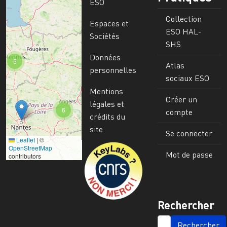
ESO
Collection
Espaces et
ESO HAL-
Sociétés
SHS
Données
5
Atlas
personnelles
sociaux ESO
Mentions
Créer un
légales et
6
compte
crédits du
site
Se connecter
Leaflet
|
©
Image
OpenStreetMap
Mot de passe
contributors
Rechercher
SEARCH