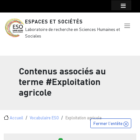
Menu top Header
Aller au contenu principal
ESPACES ET SOCIÉTÉS
Laboratoire de recherche en Sciences Humaines et
Sociales
Contenus associés au
terme
#Exploitation
agricole
Fil d'Ariane
Accueil
Vocabulaire ESO
Exploitation agricole
Fermer l'entête