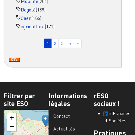
Mobilité
(201)
Bogotá
(189)
Caen
(186)
agriculture
(171)
Pagination
Page courante
Page
Page
Page suivante
Dernière page
1
2
3
››
»
Filtrer par
Informations
rESO
site ESO
légales
sociaux !
@Espaces
Contact
+
et Sociétés
−
Actualités
Pratiques