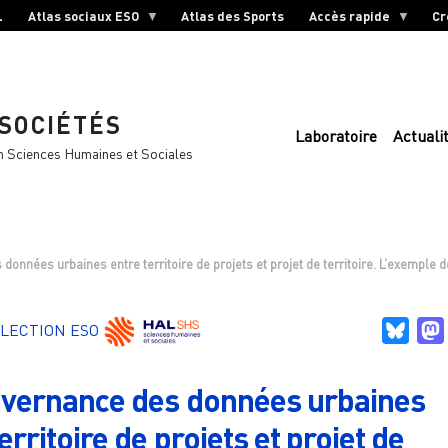
L
Atlas sociaux ESO
Atlas des Sports
Accès rapide
Cr
 SOCIÉTÉS
Laboratoire
Actuali
n Sciences Humaines et Sociales
données urbaines entre territoire de projets et projet de territoire. L’exemple
Blue
LECTION ESO
vernance des données urbaines
erritoire de projets et projet de