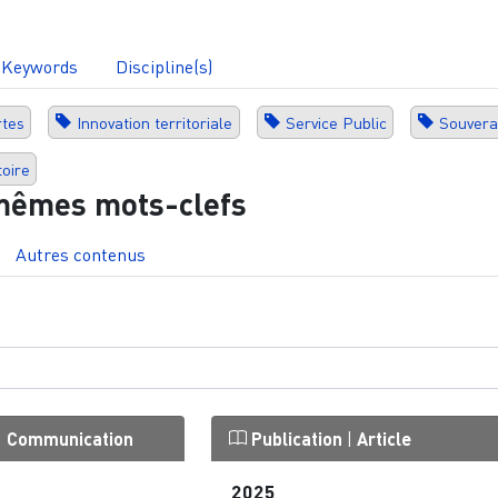
Keywords
Discipline(s)
tes
Innovation territoriale
Service Public
Souvera
toire
mêmes mots-clefs
Autres contenus
|
Communication
Publication
|
Article
2025