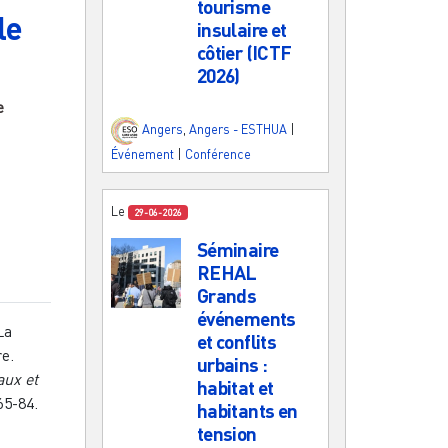
tourisme
le
insulaire et
côtier (ICTF
2026)
e
Angers
,
Angers - ESTHUA
|
Événement
|
Conférence
Le
29-06-2026
Séminaire
REHAL
Grands
événements
La
et conflits
re.
urbains :
aux et
habitat et
65-84.
habitants en
tension