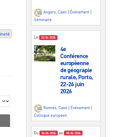
Angers
,
Caen
|
Événement
|
Séminaire
ineté
Le
22-06-2026
4e
Conférence
européenne
de géograpie
rurale, Porto,
22-26 juin
2026
Rennes
,
Caen
|
Événement
|
Colloque européen
Du
au
04-06-2026
05-06-2026