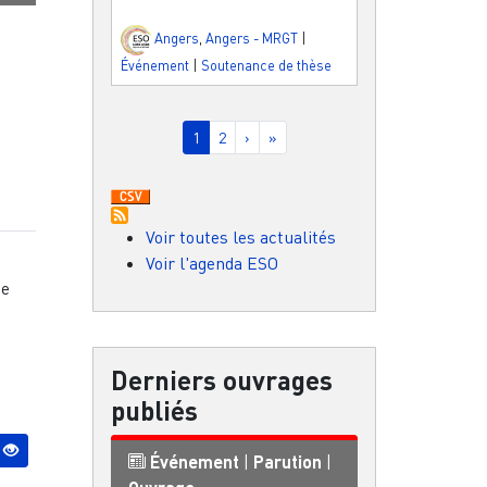
Angers
,
Angers - MRGT
|
Événement
|
Soutenance de thèse
Pagination
Page courante
Page
Page suivante
Dernière page
1
2
›
»
Voir toutes les actualités
Voir l'agenda ESO
he
Derniers ouvrages
publiés
Événement
|
Parution
|