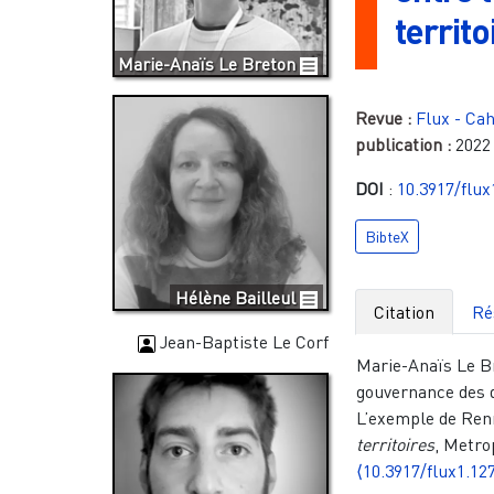
territ
Marie-Anaïs Le Breton
Revue :
Flux - Cah
publication :
2022
DOI
:
10.3917/flux
BibteX
Hélène Bailleul
Citation
Ré
Jean-Baptiste Le Corf
Marie-Anaïs Le Br
gouvernance des do
L’exemple de Ren
territoires
, Metro
⟨10.3917/flux1.12