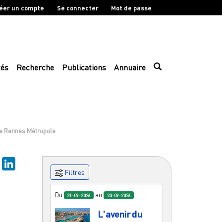
éer un compte
Se connecter
Mot de passe
tés
Recherche
Publications
Annuaire
 de Rennes Métropole
sky
Mastodon
LinkedIn
Filtres
Du
au
21-09-2026
23-09-2026
L'avenir du