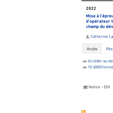
2022
Mise à l’épre
d’opérateur t
champ du dév
Catherine La
Accès
Ré
Accèder au d
10.4000/noroi
Notice - DOI