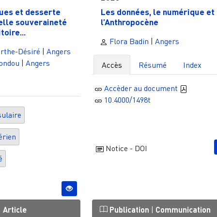
ques et desserte
Les données, le numérique et
elle souveraineté
l’Anthropocène
toire...
Flora Badin
|
Angers
rthe-Désiré
|
Angers
ondou
|
Angers
Accès
Résumé
Index
Accèder au document
10.4000/1498t
sulaire
érien
Notice - DOI
é
|
Article
Publication
|
Communication