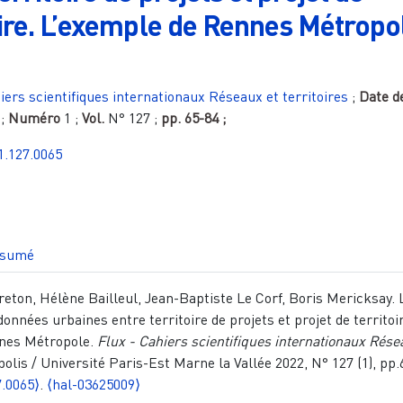
oire. L’exemple de Rennes Métropo
iers scientifiques internationaux Réseaux et territoires
;
Date d
;
Numéro
1
;
Vol.
N° 127
;
pp.
65-84
;
1.127.0065
sumé
eton, Hélène Bailleul, Jean-Baptiste Le Corf, Boris Mericksay. 
nnées urbaines entre territoire de projets et projet de territoi
nes Métropole.
Flux - Cahiers scientifiques internationaux Rése
polis / Université Paris-Est Marne la Vallée 2022, N° 127 (1), pp.
7.0065⟩
.
⟨hal-03625009⟩