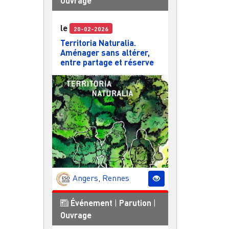
Ouvrage
le
20-02-2026
Territoria Naturalia.
Aménager sans altérer,
entre partage et réserve
Angers
,
Rennes
Événement
|
Parution
|
Ouvrage