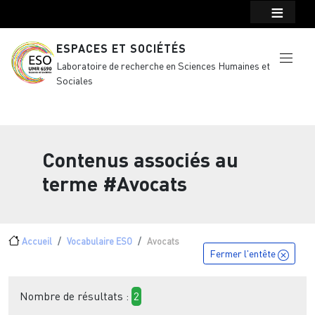
Menu top Header
Aller au contenu principal
ESPACES ET SOCIÉTÉS
Laboratoire de recherche en Sciences Humaines et
Sociales
Contenus associés au
terme
#Avocats
Fil d'Ariane
Accueil
Vocabulaire ESO
Avocats
Fermer l'entête
Nombre de résultats :
2