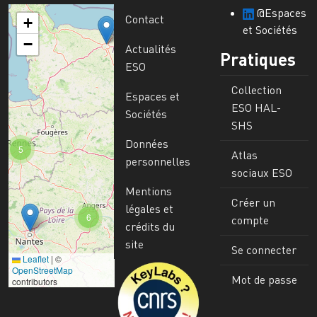
@Espaces
Contact
+
et Sociétés
−
Actualités
Pratiques
ESO
Collection
Espaces et
ESO HAL-
Sociétés
SHS
Données
5
Atlas
personnelles
sociaux ESO
Mentions
Créer un
légales et
6
compte
crédits du
site
Se connecter
Leaflet
|
©
Image
OpenStreetMap
Mot de passe
contributors