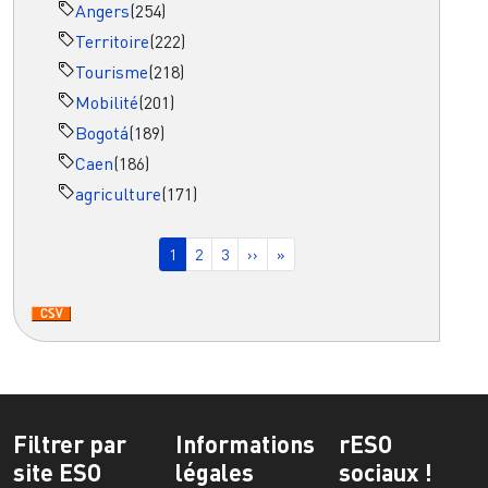
Angers
(254)
Territoire
(222)
Tourisme
(218)
Mobilité
(201)
Bogotá
(189)
Caen
(186)
agriculture
(171)
Pagination
Page courante
Page
Page
Page suivante
Dernière page
1
2
3
››
»
Filtrer par
Informations
rESO
site ESO
légales
sociaux !