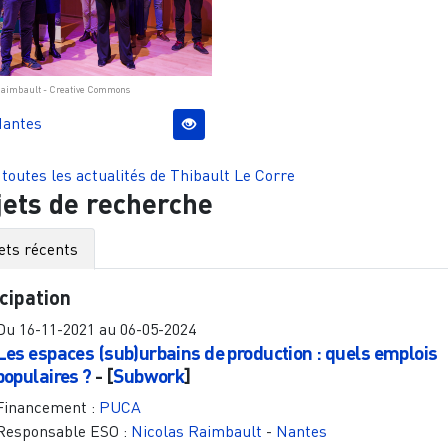
© Nicolas Raimbault - Creative Commons
antes
 toutes les actualités de
Thibault Le Corre
jets de recherche
ets récents
cipation
Du
16-11-2021
au
06-05-2024
Les espaces (sub)urbains de production : quels emplois
populaires ?
- [
Subwork
]
Financement :
PUCA
Responsable ESO :
Nicolas Raimbault
-
Nantes