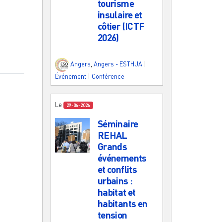
tourisme
insulaire et
côtier (ICTF
2026)
Angers
,
Angers - ESTHUA
|
Événement
|
Conférence
Le
29-06-2026
Séminaire
REHAL
Grands
événements
et conflits
urbains :
habitat et
habitants en
tension