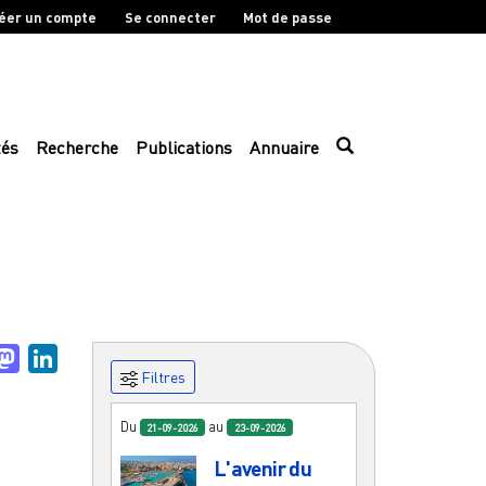
éer un compte
Se connecter
Mot de passe
tés
Recherche
Publications
Annuaire
uesky
Mastodon
LinkedIn
Filtres
Du
au
21-09-2026
23-09-2026
L'avenir du