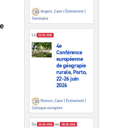
Angers
,
Caen
|
Événement
|
Séminaire
re
Le
22-06-2026
4e
Conférence
européenne
de géograpie
rurale, Porto,
22-26 juin
2026
Rennes
,
Caen
|
Événement
|
Colloque européen
Du
au
04-06-2026
05-06-2026