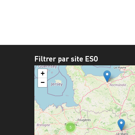
Filtrer par site ESO
+
−
5