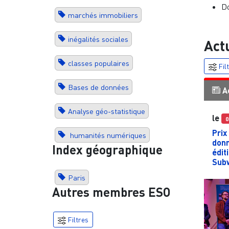
Do
marchés immobiliers
inégalités sociales
Act
classes populaires
Fil
Bases de données
A
Analyse géo-statistique
le
0
Prix
humanités numériques
donn
Index géographique
édit
Sub
Paris
Autres membres ESO
Filtres