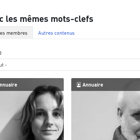
c les mêmes mots-clefs
res membres
Autres contenus
O
nnuaire
Annuaire