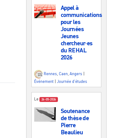
Appel à
communications
pour les
Journées
Jeunes
chercheur·es
du REHAL
2026
Rennes
,
Caen
,
Angers
|
Événement
|
Journée d'études
Le
26-05-2026
Soutenance
de thèse de
Pierre
Beaulieu