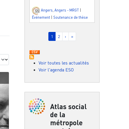
Angers
,
Angers - MRGT
|
Événement
|
Soutenance de thèse
Pagination
Page courante
Page
Page suivante
Dernière page
1
2
›
»
Voir toutes les actualités
Voir l'agenda ESO
Atlas social
de la
métropole