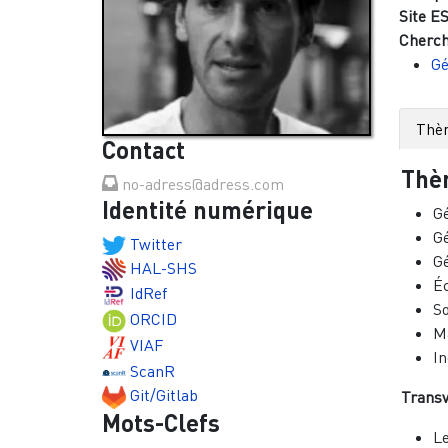
Site ES
Cherch
Gé
Thè
Contact
Thè
no-adress@adress.com
Identité numérique
G
Gé
Twitter
Gé
HAL-SHS
Éc
IdRef
So
ORCID
M
VIAF
In
ScanR
Git/Gitlab
Transv
Mots-Clefs
Le