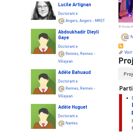
Lucile Artignan
Doctorant.e
Angers
,
Angers - MRGT
© Nicolas Raimbault - Creative Commons
Abdoukhadir Dieyli
N
Gaye
Doctorant.e
Voir
Rennes
,
Rennes -
Pro
Villejean
Adèle Bahuaud
Proj
Doctorant.e
Parti
Rennes
,
Rennes -
Villejean
Adèle Huguet
Doctorant.e
Nantes