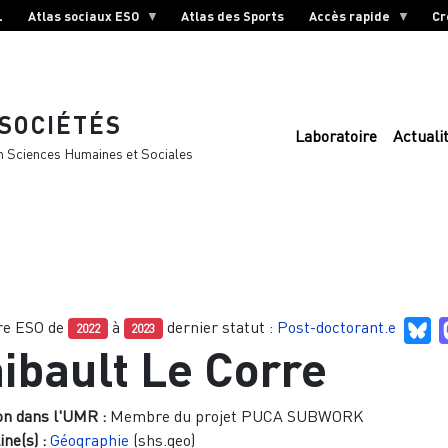
L
Atlas sociaux ESO
Atlas des Sports
Accès rapide
Cr
 SOCIÉTÉS
Laboratoire
Actuali
n Sciences Humaines et Sociales
e ESO de
à
dernier statut :
Post-doctorant.e
Bl
2022
2023
ibault Le Corre
on dans l'UMR :
Membre du projet PUCA SUBWORK
ine(s) :
Géographie
(shs.geo)