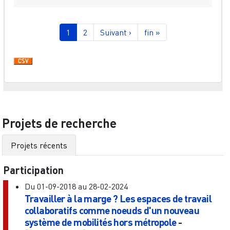
Pagination
Page courante
Page
Page suivante
Dernière page
1
2
Suivant ›
fin »
Projets de recherche
Projets récents
Participation
Du
01-09-2018
au
28-02-2024
Travailler à la marge ? Les espaces de travail
collaboratifs comme noeuds d'un nouveau
système de mobilités hors métropole
-