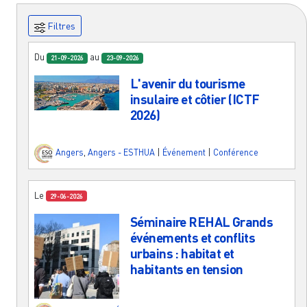
Filtres
Du
au
21-09-2026
23-09-2026
L'avenir du tourisme
insulaire et côtier (ICTF
2026)
Angers
,
Angers - ESTHUA
|
Événement
|
Conférence
Le
29-06-2026
Séminaire REHAL Grands
événements et conflits
urbains : habitat et
habitants en tension