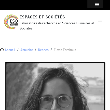
Menu top Header
Aller au contenu principal
ESPACES ET SOCIÉTÉS
Laboratoire de recherche en Sciences Humaines et
Sociales
Fil d'Ariane
Accueil
Annuaire
Rennes
Flavie Ferchaud