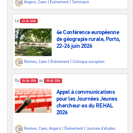
Angers
,
Caen
|
Événement
|
Séminaire
Le
22-06-2026
4e Conférence européenne
de géograpie rurale, Porto,
22-26 juin 2026
Rennes
,
Caen
|
Événement
|
Colloque européen
Du
au
04-06-2026
05-06-2026
Appel à communications
pour les Journées Jeunes
chercheur·es du REHAL
2026
Rennes
,
Caen
,
Angers
|
Événement
|
Journée d'études