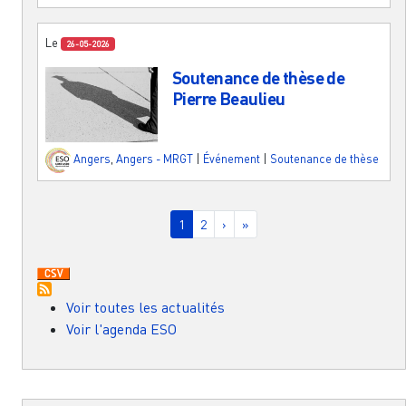
Le
26-05-2026
Soutenance de thèse de
Pierre Beaulieu
Angers
,
Angers - MRGT
|
Événement
|
Soutenance de thèse
Pagination
Page courante
Page
Page suivante
Dernière page
1
2
›
»
Voir toutes les actualités
Voir l'agenda ESO