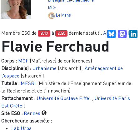
Enseignant.e-chercheur.e
MCF
Le Mans
Membre ESO de
à
dernier statut :
Associé.e site
Bluesky
Mast
L
2013
2020
Flavie Ferchaud
Corps :
MCF
(Maître(sse) de conférences)
Discipline(s) :
Urbanisme
(shs.archi)
,
Aménagement de
l'espace
(shs.archi)
Tutelle :
MESRI
(Ministère de l'Enseignement Supérieur de
la Recherche et de l'Innovation)
Rattachement :
Université Gustave Eiffel
,
Université Paris
Est Créteil
Site ESO :
Rennes
Chercheur.e associé.e :
Lab'Urba