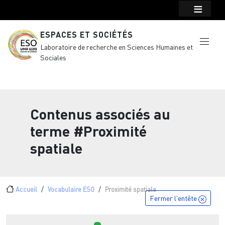
Menu top Header
Aller au contenu principal
ESPACES ET SOCIÉTÉS
Laboratoire de recherche en Sciences Humaines et
Sociales
Contenus associés au
terme
#Proximité
spatiale
Fil d'Ariane
Accueil
Vocabulaire ESO
Proximité spatiale
Fermer l'entête