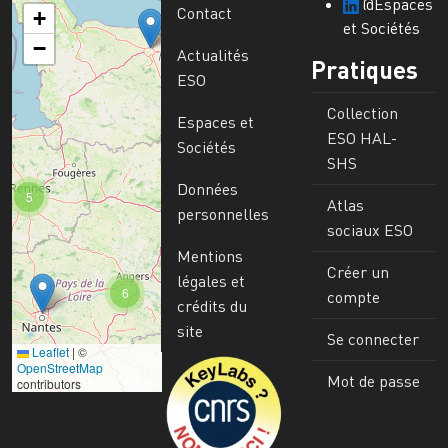
@Espaces
Contact
+
et Sociétés
−
Actualités
Pratiques
ESO
Collection
Espaces et
ESO HAL-
Sociétés
SHS
Données
5
Atlas
personnelles
sociaux ESO
Mentions
Créer un
légales et
6
compte
crédits du
site
Se connecter
Leaflet
|
©
Image
OpenStreetMap
Mot de passe
contributors