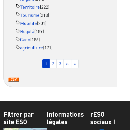
Territoire
(222)
Tourisme
(218)
Mobilité
(201)
Bogotá
(189)
Caen
(186)
agriculture
(171)
Pagination
Page courante
Page
Page
Page suivante
Dernière page
1
2
3
››
»
Filtrer par
Informations
rESO
site ESO
légales
sociaux !