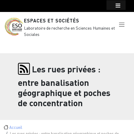
Menu top Header
Aller au contenu principal
ESPACES ET SOCIÉTÉS
Laboratoire de recherche en Sciences Humaines et
Sociales
Les rues privées :
entre banalisation
géographique et poches
de concentration
Fil d'Ariane
Accueil
Les rues privées : entre banalisation géographique et poches de