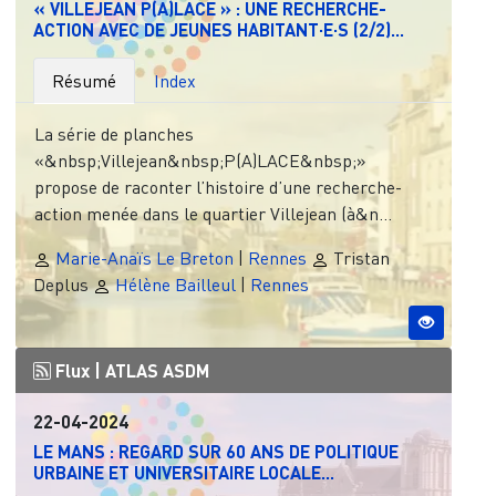
« VILLEJEAN P(A)LACE » : UNE RECHERCHE-
ACTION AVEC DE JEUNES HABITANT·E·S (2/2)...
Résumé
Index
La série de planches
«&nbsp;Villejean&nbsp;P(A)LACE&nbsp;»
propose de raconter l’histoire d’une recherche-
action menée dans le quartier Villejean (à&n...
Marie-Anaïs Le Breton
|
Rennes
Tristan
Deplus
Hélène Bailleul
|
Rennes
Flux |
ATLAS ASDM
22-04-2024
LE MANS : REGARD SUR 60 ANS DE POLITIQUE
URBAINE ET UNIVERSITAIRE LOCALE...