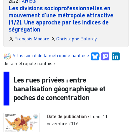
2022
|
Article
Les divisions socioprofessionnelles en
mouvement d’une métropole attractive
(1/2). Une approche par les indices de
ségrégation
François Madoré
Christophe Batardy
Atlas social de la métropole nantaise
Atlas social
Bluesky
Mastodon
Linke
de la métropole nantaise ...
Les rues privées : entre
banalisation géographique et
poches de concentration
Date de publication :
Lundi 11
novembre 2019