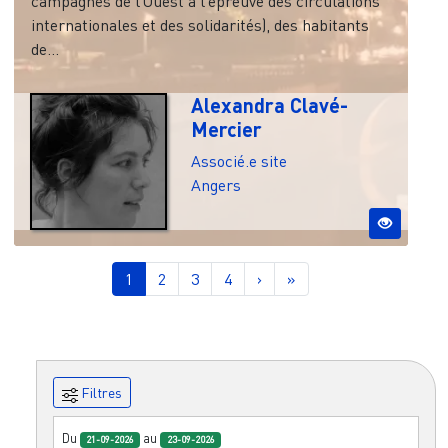
campagnes de l’Ouest à l’épreuve des circulations
internationales et des solidarités), des habitants
de...
Alexandra Clavé-
Mercier
Associé.e site
Angers
Pagination
Page courante
Page
Page
Page
Page suivante
Dernière page
1
2
3
4
›
»
Filtres
Du
au
21-09-2026
23-09-2026