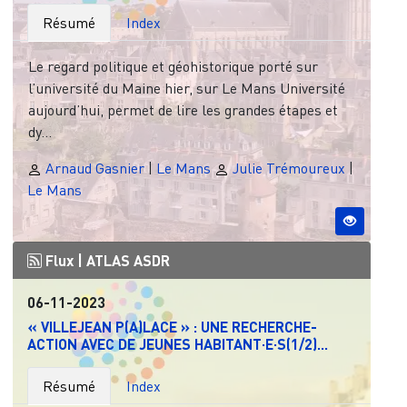
Résumé
Index
Le regard politique et géohistorique porté sur
l’université du Maine hier, sur Le Mans Université
aujourd’hui, permet de lire les grandes étapes et
dy...
Arnaud Gasnier
|
Le Mans
Julie Trémoureux
|
Le Mans
Flux |
ATLAS ASDR
06-11-2023
« VILLEJEAN P(A)LACE » : UNE RECHERCHE-
ACTION AVEC DE JEUNES HABITANT·E·S(1/2)...
Résumé
Index