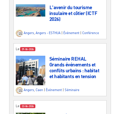
L'avenir du tourisme
insulaire et côtier (ICTF
2026)
Angers
,
Angers - ESTHUA
|
Événement
|
Conférence
Le
29-06-2026
Séminaire REHAL
Grands événements et
conflits urbains : habitat
et habitants en tension
Angers
,
Caen
|
Événement
|
Séminaire
Le
22-06-2026