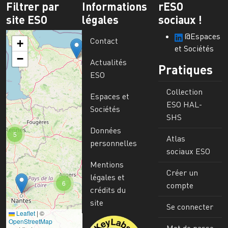
Filtrer par
Informations
rESO
site ESO
légales
sociaux !
@Espaces
Contact
+
et Sociétés
−
Actualités
Pratiques
ESO
Collection
Espaces et
ESO HAL-
Sociétés
SHS
Données
5
Atlas
personnelles
sociaux ESO
Mentions
Créer un
légales et
6
compte
crédits du
site
Se connecter
Leaflet
|
©
Image
OpenStreetMap