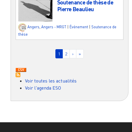
Soutenance de thèse de
Pierre Beaulieu
Angers
,
Angers - MRGT
|
Événement
|
Soutenance de
thèse
Pagination
Page courante
Page
Page suivante
Dernière page
1
2
›
»
Voir toutes les actualités
Voir l'agenda ESO