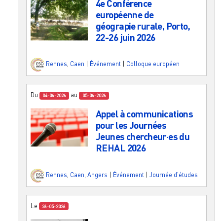
4e Conférence
européenne de
géograpie rurale, Porto,
22-26 juin 2026
Rennes
,
Caen
|
Événement
|
Colloque européen
Du
au
04-06-2026
05-06-2026
Appel à communications
pour les Journées
Jeunes chercheur·es du
REHAL 2026
Rennes
,
Caen
,
Angers
|
Événement
|
Journée d'études
Le
26-05-2026