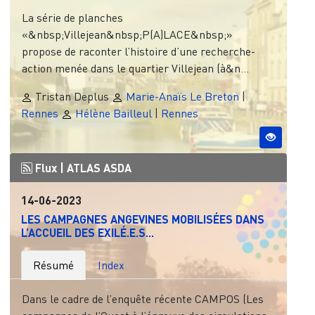
La série de planches
«&nbsp;Villejean&nbsp;P(A)LACE&nbsp;»
propose de raconter l’histoire d’une recherche-
action menée dans le quartier Villejean (à&n...
Tristan Deplus
Marie-Anaïs Le Breton
|
Rennes
Hélène Bailleul
|
Rennes
Flux |
ATLAS ASDA
14-06-2023
LES CAMPAGNES ANGEVINES MOBILISÉES DANS
L’ACCUEIL DES EXILÉ.E.S...
Résumé
Index
Dans le cadre de l’enquête récente CAMPOS (Les