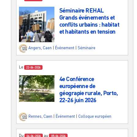
Séminaire REHAL
Grands événements et
conflits urbains : habitat
et habitants en tension
Angers
,
Caen
|
Événement
|
Séminaire
Le
22-06-2026
4e Conférence
européenne de
géograpie rurale, Porto,
22-26 juin 2026
Rennes
,
Caen
|
Événement
|
Colloque européen
Du
au
04-06-2026
05-06-2026