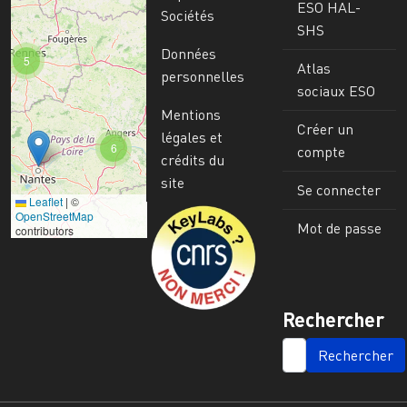
ESO HAL-
Sociétés
SHS
Données
5
Atlas
personnelles
sociaux ESO
Mentions
Créer un
légales et
6
compte
crédits du
site
Se connecter
Leaflet
|
©
Image
OpenStreetMap
Mot de passe
contributors
Rechercher
SEARCH