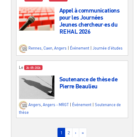
Appel à communications
pour les Journées
Jeunes chercheur·es du
REHAL 2026
Rennes
,
Caen
,
Angers
|
Événement
|
Journée d'études
Le
26-05-2026
Soutenance de thèse de
Pierre Beaulieu
Angers
,
Angers - MRGT
|
Événement
|
Soutenance de
thèse
Pagination
Page courante
Page
Page suivante
Dernière page
1
2
›
»