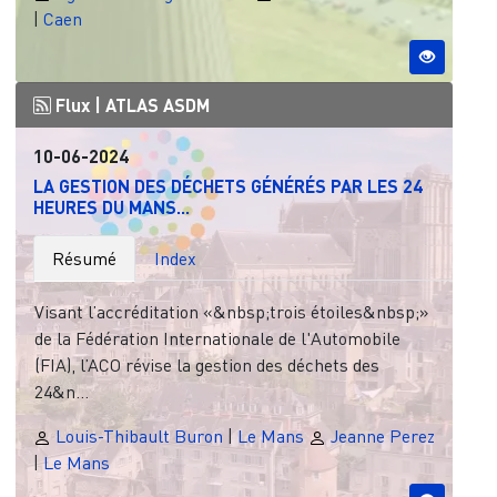
|
Caen
Flux |
ATLAS ASDM
10-06-2024
LA GESTION DES DÉCHETS GÉNÉRÉS PAR LES 24
HEURES DU MANS...
Résumé
Index
Visant l’accréditation «&nbsp;trois étoiles&nbsp;»
de la Fédération Internationale de l'Automobile
(FIA), l’ACO révise la gestion des déchets des
24&n...
Louis-Thibault Buron
|
Le Mans
Jeanne Perez
|
Le Mans