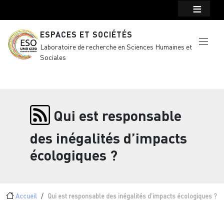
Menu top Header
Aller au contenu principal
ESPACES ET SOCIÉTÉS
Laboratoire de recherche en Sciences Humaines et
Sociales
Qui est responsable
des inégalités d’impacts
écologiques ?
Fil d'Ariane
Accueil
Qui est responsable des inégalités d’impacts écologiques ?