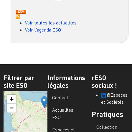
Voir toutes les actualités
Voir l'agenda ESO
Filtrer par
Informations
rESO
site ESO
légales
sociaux !
@Espaces
Contact
+
et Sociétés
−
Actualités
Pratiques
ESO
Collection
Espaces et