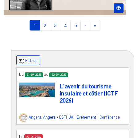
Pagination
Page courante
Page
Page
Page
Page
Page suivante
Dernière page
1
2
3
4
5
›
»
Filtres
Du
au
21-09-2026
23-09-2026
L'avenir du tourisme
insulaire et côtier (ICTF
2026)
Angers
,
Angers - ESTHUA
|
Événement
|
Conférence
Le
29-06-2026