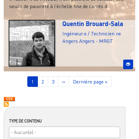
seuils de pauvreté à l’échelle fine de carrés d...
Quentin Brouard-Sala
Ingénieur.e / Technicien.ne
Angers
Angers - MRGT
Pagination
Page courante
Page
Page
Page suivante
Dernière page
1
2
3
››
Dernière page »
TYPE DE CONTENU