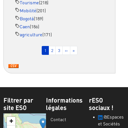
Tourisme
(218)
Mobilité
(201)
Bogotá
(189)
Caen
(186)
agriculture
(171)
Pagination
Page courante
Page
Page
Page suivante
Dernière page
1
2
3
››
»
Filtrer par
Informations
rESO
site ESO
légales
sociaux !
@Espaces
Contact
+
et Sociétés