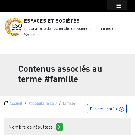
Menu top Header
Aller au contenu principal
ESPACES ET SOCIÉTÉS
Laboratoire de recherche en Sciences Humaines et
Sociales
Contenus associés au
terme
#famille
Fil d'Ariane
Accueil
Vocabulaire ESO
famille
Fermer l'entête
Nombre de résultats :
31