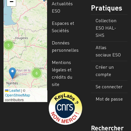
−
Actualités
Pratiques
ESO
Collection
Espaces et
ESO HAL-
Sociétés
SHS
Données
5
Atlas
personnelles
sociaux ESO
Mentions
Créer un
légales et
6
compte
crédits du
site
Se connecter
Leaflet
|
©
Image
OpenStreetMap
Mot de passe
contributors
Rechercher