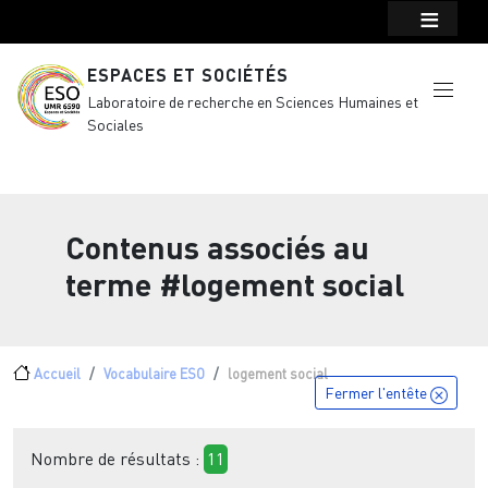
Menu top Header
Aller au contenu principal
ESPACES ET SOCIÉTÉS
Laboratoire de recherche en Sciences Humaines et
Sociales
Contenus associés au
terme
#logement social
Fil d'Ariane
Accueil
Vocabulaire ESO
logement social
Fermer l'entête
Nombre de résultats :
11