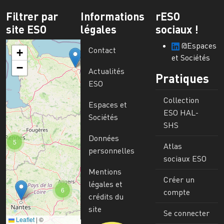
Filtrer par
Informations
rESO
site ESO
légales
sociaux !
@Espaces
Contact
+
et Sociétés
−
Actualités
Pratiques
ESO
Collection
Espaces et
ESO HAL-
Sociétés
SHS
Données
5
Atlas
personnelles
sociaux ESO
Mentions
Créer un
légales et
6
compte
crédits du
site
Se connecter
Leaflet
|
©