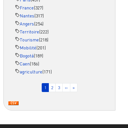
France
(327)
Nantes
(317)
Angers
(254)
Territoire
(222)
Tourisme
(218)
Mobilité
(201)
Bogotá
(189)
Caen
(186)
agriculture
(171)
Pagination
Page courante
Page
Page
Page suivante
Dernière page
1
2
3
››
»