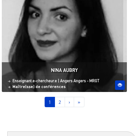
NINA AUBRY
Statut
Site ESO
Enseignant.e-chercheur.e
|
Angers
Angers - MRGT
Maître(sse) de conférences
Pagination
Page courante
Page
Page suivante
Dernière page
1
2
›
»