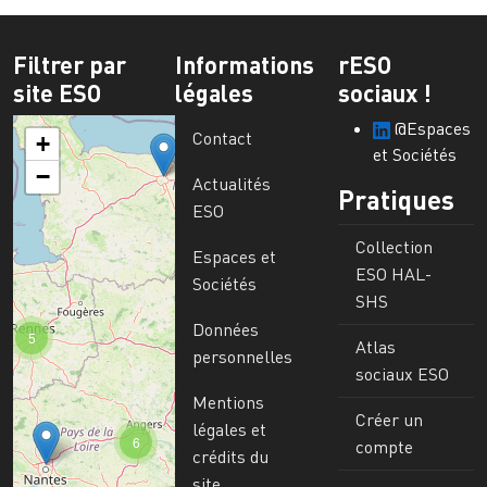
Filtrer par
Informations
rESO
site ESO
légales
sociaux !
@Espaces
Contact
+
et Sociétés
−
Actualités
Pratiques
ESO
Collection
Espaces et
ESO HAL-
Sociétés
SHS
Données
5
Atlas
personnelles
sociaux ESO
Mentions
Créer un
légales et
6
compte
crédits du
site