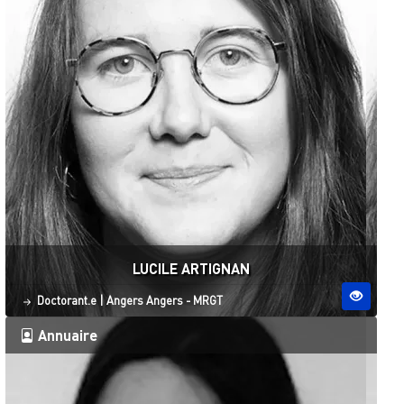
LUCILE ARTIGNAN
Statut
Site ESO
Doctorant.e
|
Angers
Angers - MRGT
Annuaire