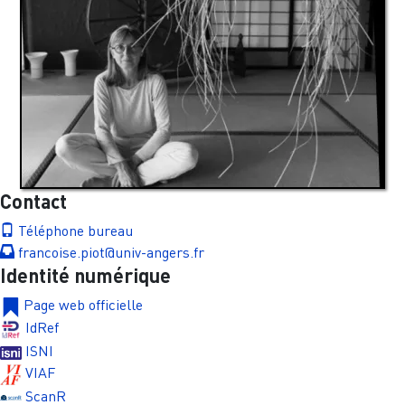
Contact
Téléphone bureau
francoise.piot@univ-angers.fr
Identité numérique
Page web officielle
IdRef
ISNI
VIAF
ScanR