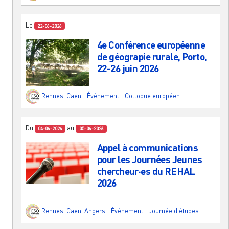
Le
22-06-2026
4e Conférence européenne
de géograpie rurale, Porto,
22-26 juin 2026
Rennes
,
Caen
|
Événement
|
Colloque européen
Du
au
04-06-2026
05-06-2026
Appel à communications
pour les Journées Jeunes
chercheur·es du REHAL
2026
Rennes
,
Caen
,
Angers
|
Événement
|
Journée d'études