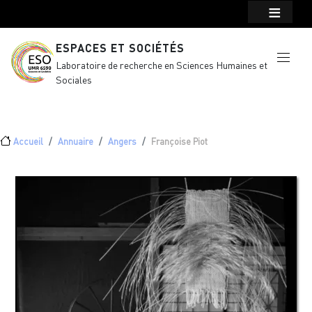
Menu top Header
Aller au contenu principal
ESPACES ET SOCIÉTÉS
Laboratoire de recherche en Sciences Humaines et
Sociales
Fil d'Ariane
Accueil
Annuaire
Angers
Françoise Piot