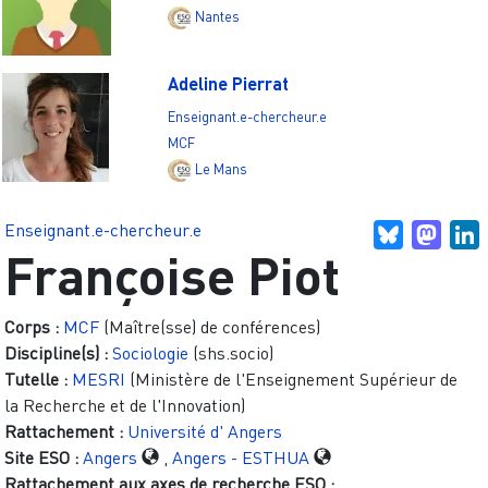
Nantes
Adeline Pierrat
Enseignant.e-chercheur.e
MCF
Le Mans
Enseignant.e-chercheur.e
Bluesky
Mast
L
Françoise Piot
Corps :
MCF
(Maître(sse) de conférences)
Discipline(s) :
Sociologie
(shs.socio)
Tutelle :
MESRI
(Ministère de l'Enseignement Supérieur de
la Recherche et de l'Innovation)
Rattachement :
Université d' Angers
Site ESO :
Angers
,
Angers - ESTHUA
Rattachement aux axes de recherche ESO :