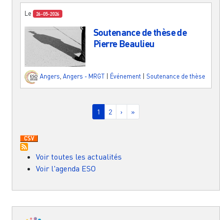
Le
26-05-2026
Soutenance de thèse de
Pierre Beaulieu
Angers
,
Angers - MRGT
|
Événement
|
Soutenance de thèse
Pagination
Page courante
Page
Page suivante
Dernière page
1
2
›
»
Voir toutes les actualités
Voir l'agenda ESO