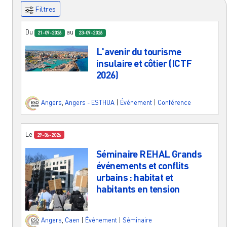
Filtres
Du
au
21-09-2026
23-09-2026
L'avenir du tourisme
insulaire et côtier (ICTF
2026)
Angers
,
Angers - ESTHUA
|
Événement
|
Conférence
Le
29-06-2026
Séminaire REHAL Grands
événements et conflits
urbains : habitat et
habitants en tension
Angers
,
Caen
|
Événement
|
Séminaire