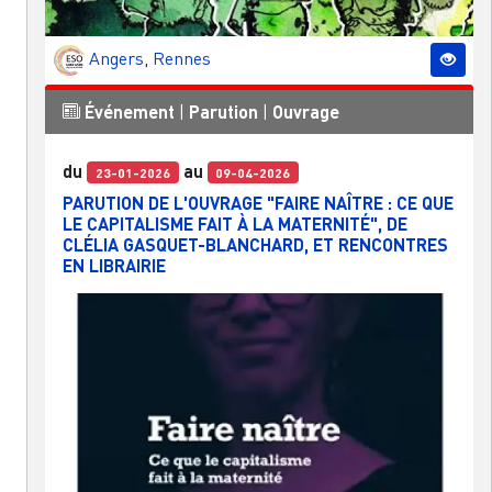
Angers
,
Rennes
Événement
|
Parution
|
Ouvrage
du
au
23-01-2026
09-04-2026
PARUTION DE L'OUVRAGE "FAIRE NAÎTRE : CE QUE
LE CAPITALISME FAIT À LA MATERNITÉ", DE
CLÉLIA GASQUET-BLANCHARD, ET RENCONTRES
EN LIBRAIRIE