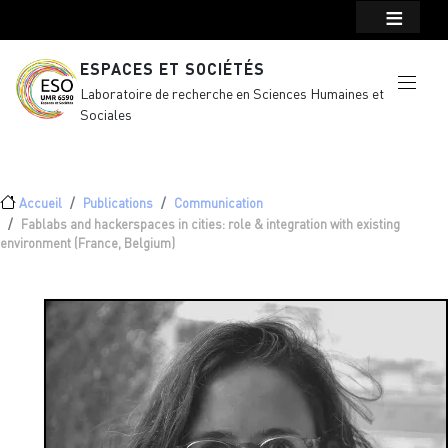
Menu top Header
Aller au contenu principal
ESPACES ET SOCIÉTÉS
Laboratoire de recherche en Sciences Humaines et
Sociales
Fil d'Ariane
Accueil
Publications
Communication
Fablabs and hackerspaces in cities: role & integration with existing
environment (France, Belgium)