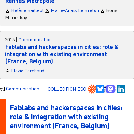
Rennes Métropole
Hélène Bailleul
Marie-Anaïs Le Breton
Boris
Mericskay
2018
|
Communication
Fablabs and hackerspaces in cities: role &
integration with existing environment
(France, Belgium)
Flavie Ferchaud
Bluesky
Mastodo
Link
Communication
COLLECTION ESO
Fablabs and hackerspaces in cities:
role & integration with existing
environment (France, Belgium)