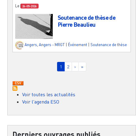
Le
26-05-2026
Soutenance de thèse de
Pierre Beaulieu
Angers
,
Angers - MRGT
|
Événement
|
Soutenance de thèse
Pagination
Page courante
Page
Page suivante
Dernière page
1
2
›
»
Voir toutes les actualités
Voir l'agenda ESO
Derniers ouvrages publiés