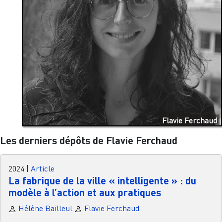
Flavie Ferchaud
Les derniers dépôts de Flavie Ferchaud
2024
|
Article
La fabrique de la ville « intelligente » : du
modèle à l’action et aux pratiques
Hélène Bailleul
Flavie Ferchaud