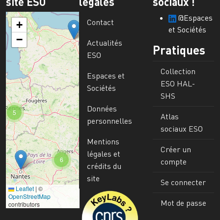
site ESO
légales
sociaux !
@Espaces
Contact
+
et Sociétés
−
Actualités
Pratiques
ESO
Collection
Espaces et
ESO HAL-
Sociétés
SHS
Données
5
Atlas
personnelles
sociaux ESO
Mentions
Créer un
légales et
6
compte
crédits du
site
Se connecter
Leaflet
|
©
Image
OpenStreetMap
Mot de passe
contributors