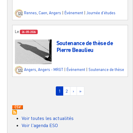
Rennes
,
Caen
,
Angers
|
Événement
|
Journée d'études
Le
26-05-2026
Soutenance de thèse de
Pierre Beaulieu
Angers
,
Angers - MRGT
|
Événement
|
Soutenance de thèse
Pagination
Page courante
Page
Page suivante
Dernière page
1
2
›
»
Voir toutes les actualités
Voir l'agenda ESO