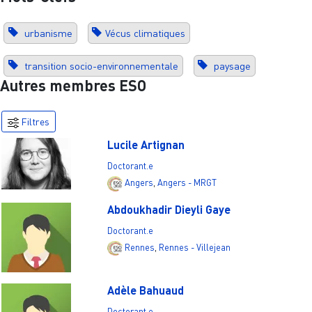
urbanisme
Vécus climatiques
transition socio-environnementale
paysage
Autres membres ESO
Filtres
Lucile Artignan
Doctorant.e
Angers
,
Angers - MRGT
Abdoukhadir Dieyli Gaye
Doctorant.e
Rennes
,
Rennes - Villejean
Adèle Bahuaud
Doctorant.e