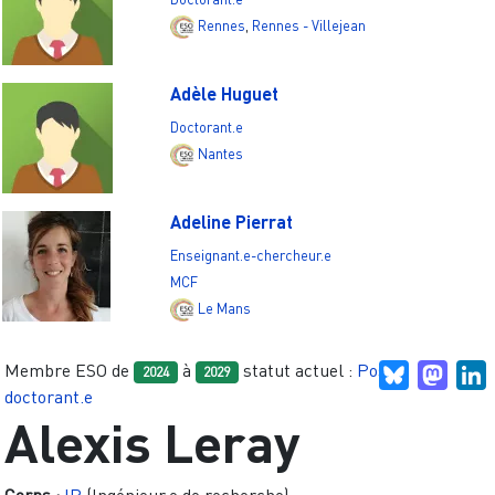
Rennes
,
Rennes - Villejean
Adèle Huguet
Doctorant.e
Nantes
Adeline Pierrat
Enseignant.e-chercheur.e
MCF
Le Mans
Membre ESO de
à
statut actuel :
Post-
Bluesky
Mast
L
2024
2029
doctorant.e
Alexis Leray