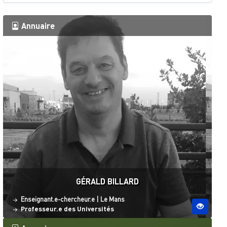
Annuaire
GÉRALD BILLARD
Statut
Site ESO
Enseignant.e-chercheur.e
|
Le Mans
Professeur.e des Universités