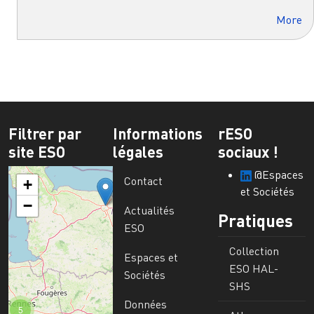
More
Filtrer par
Informations
rESO
site ESO
légales
sociaux !
@Espaces
Contact
+
et Sociétés
−
Actualités
Pratiques
ESO
Collection
Espaces et
ESO HAL-
Sociétés
SHS
Données
5