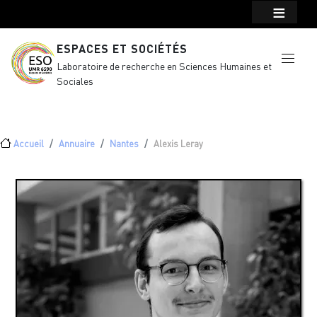
Menu top Header
Aller au contenu principal
ESPACES ET SOCIÉTÉS
Laboratoire de recherche en Sciences Humaines et
Sociales
Fil d'Ariane
Accueil
Annuaire
Nantes
Alexis Leray