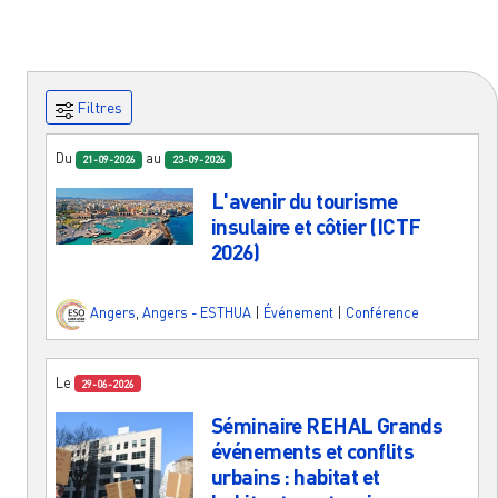
Filtres
Du
au
21-09-2026
23-09-2026
L'avenir du tourisme
insulaire et côtier (ICTF
2026)
Angers
,
Angers - ESTHUA
|
Événement
|
Conférence
Le
29-06-2026
Séminaire REHAL Grands
événements et conflits
urbains : habitat et