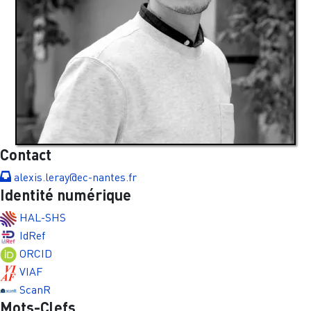
Contact
alexis.leray@ec-nantes.fr
Identité numérique
HAL-SHS
IdRef
ORCID
VIAF
ScanR
Mots-Clefs