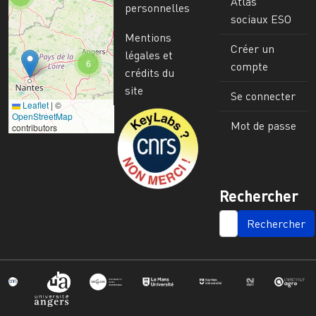
Atlas
personnelles
sociaux ESO
Mentions
Créer un
légales et
6
compte
crédits du
site
Se connecter
Leaflet
|
©
Image
OpenStreetMap
Mot de passe
contributors
Rechercher
SEARCH