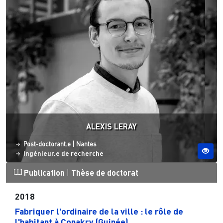
ALEXIS LERAY
Statut
Site ESO
Post-doctorant.e
|
Nantes
Ingénieur.e de recherche
Publication
|
Thèse de doctorat
2018
Fabriquer l'ordinaire de la ville : le rôle de
l'habitant à Conakry (Guinée)...