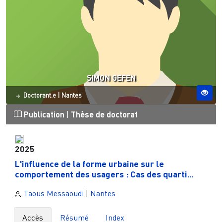
SIMON GEFEN
Statut
Site ESO
Doctorant.e
|
Nantes
Publication
|
Thèse de doctorat
2025
L'influence de la forme urbaine sur le
comportement des usagers : Cas des quarti...
Taous Messaoudi
|
Nantes
Accès
Résumé
Index