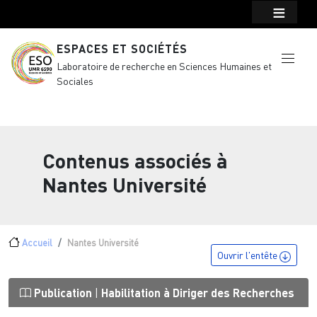
Menu top Header
Aller au contenu principal
ESPACES ET SOCIÉTÉS
Laboratoire de recherche en Sciences Humaines et
Sociales
Contenus associés à
Nantes Université
Fil d'Ariane
Accueil
Nantes Université
Ouvrir l'entête
Publication
|
Habilitation à Diriger des Recherches