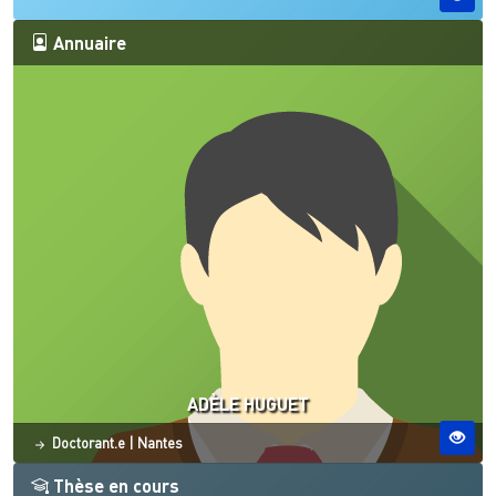
Annuaire
ADÈLE HUGUET
Statut
Site ESO
Doctorant.e
|
Nantes
Thèse en cours