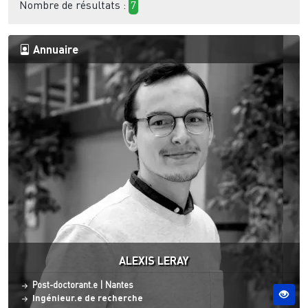
Nombre de résultats :
7
Annuaire
ALEXIS LERAY
Statut
Site ESO
Post-doctorant.e
|
Nantes
Ingénieur.e de recherche