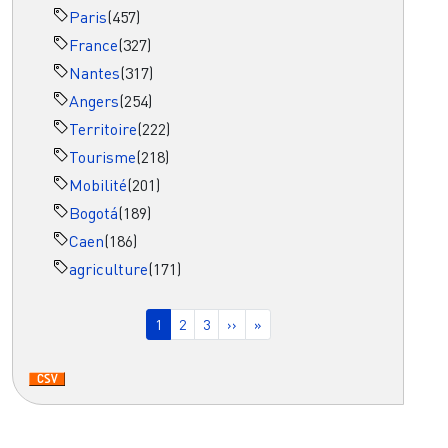
Paris
(457)
France
(327)
Nantes
(317)
Angers
(254)
Territoire
(222)
Tourisme
(218)
Mobilité
(201)
Bogotá
(189)
Caen
(186)
agriculture
(171)
Pagination
Page courante
Page
Page
Page suivante
Dernière page
1
2
3
››
»