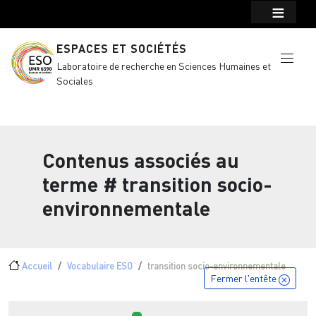
Menu top Header
Aller au contenu principal
ESPACES ET SOCIÉTÉS
Laboratoire de recherche en Sciences Humaines et
Sociales
Contenus associés au
terme
# transition socio-
environnementale
Fil d'Ariane
Accueil
Vocabulaire ESO
transition socio-environnementale
Fermer l'entête