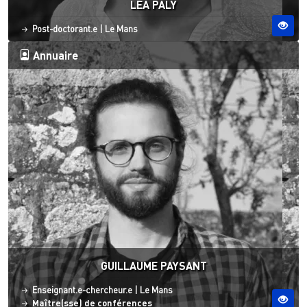
LÉA PALY
Statut
Site ESO
Post-doctorant.e
|
Le Mans
Annuaire
GUILLAUME PAYSANT
Statut
Site ESO
Enseignant.e-chercheur.e
|
Le Mans
Maître(sse) de conférences