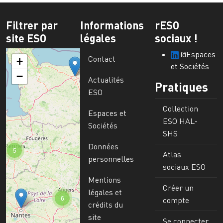
Filtrer par
Informations
rESO
site ESO
légales
sociaux !
@Espaces
Contact
+
et Sociétés
−
Actualités
Pratiques
ESO
Collection
Espaces et
ESO HAL-
Sociétés
SHS
Données
5
Atlas
personnelles
sociaux ESO
Mentions
Créer un
légales et
6
compte
crédits du
site
Se connecter