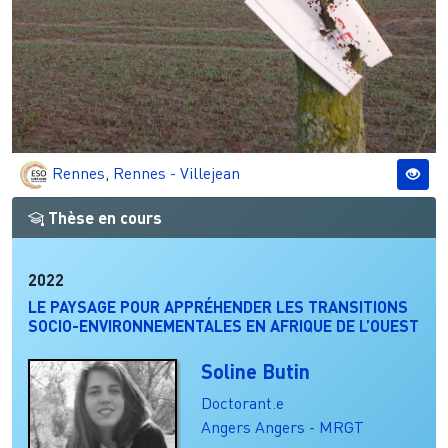
Rennes
,
Rennes - Villejean
Thèse en cours
2022
LE PAYSAGE POUR APPRÉHENDER LES TRANSITIONS
SOCIO-ENVIRONNEMENTALES EN AFRIQUE DE L’OUEST
Soline Butin
Doctorant.e
Angers
Angers - MRGT