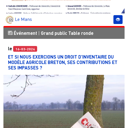
Le Mans
Événement
|
Grand public
Table ronde
le
16-03-2024
ET SI NOUS EXERCIONS UN DROIT D’INVENTAIRE DU
MODÈLE AGRICOLE BRETON, SES CONTRIBUTIONS ET
SES IMPASSES ?