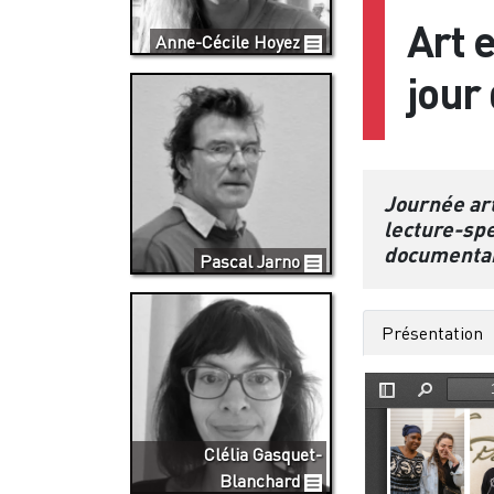
Art 
Anne-Cécile Hoyez
jour
Journée art
lecture-spe
documentai
Pascal Jarno
Présentation
Document
Clélia Gasquet-
Blanchard