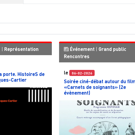
t
|
Représentation
Événement
|
Grand public
Rencontres
le
06-02-2026
a porte. HistoireS de
ques-Cartier
Soirée ciné-débat autour du fil
«Carnets de soignants» (2e
évènement)