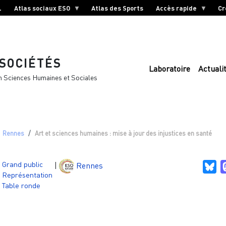
L
Atlas sociaux ESO
Atlas des Sports
Accès rapide
Cr
 SOCIÉTÉS
Laboratoire
Actuali
n Sciences Humaines et Sociales
Rennes
Art et sciences humaines : mise à jour des injustices en santé
Grand public
|
Rennes
Bl
Représentation
Table ronde