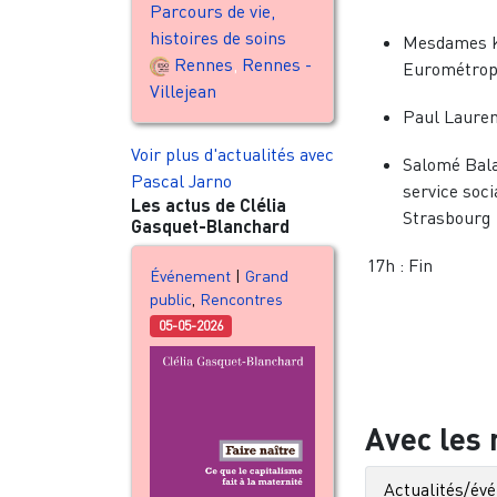
Parcours de vie,
histoires de soins
Mesdames Kl
Rennes
,
Rennes -
Eurométrop
Villejean
Paul Lauren
Voir plus d'actualités avec
Salomé Bala
Pascal Jarno
service soci
Les actus de Clélia
Strasbourg
Gasquet-Blanchard
17h : Fin
Événement
|
Grand
public
,
Rencontres
05-05-2026
Avec les
Actualités/év