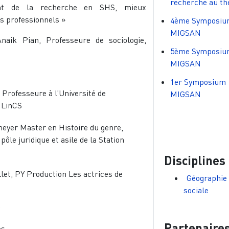
recherche au th
ent de la recherche en SHS, mieux
s professionnels »
4ème Symposiu
MIGSAN
naik Pian, Professeure de sociologie,
5ème Symposiu
MIGSAN
1er Symposium
 Professeure à l’Université de
MIGSAN
 LinCS
eyer Master en Histoire du genre,
pôle juridique et asile de la Station
Disciplines
let, PY Production Les actrices de
Géographie
sociale
Partenaire
es