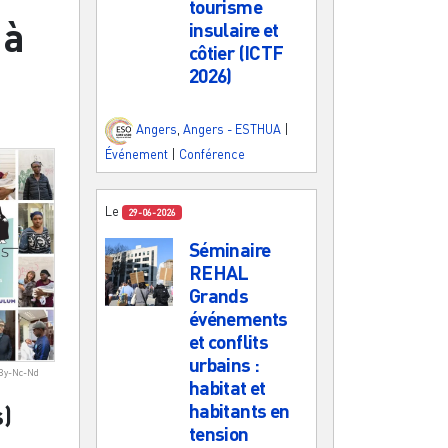
tourisme
 à
insulaire et
côtier (ICTF
2026)
Angers
,
Angers - ESTHUA
|
Événement
|
Conférence
Le
29-06-2026
Séminaire
REHAL
Grands
événements
et conflits
urbains :
 By-Nc-Nd
habitat et
habitants en
)
tension