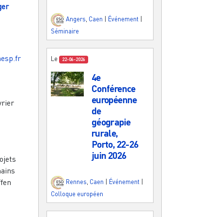
ger
Angers
,
Caen
|
Événement
|
Séminaire
esp.fr
Le
22-06-2026
4e
Conférence
européenne
vrier
de
géograpie
rurale,
Porto, 22-26
juin 2026
ojets
mains
fen
Rennes
,
Caen
|
Événement
|
Colloque européen