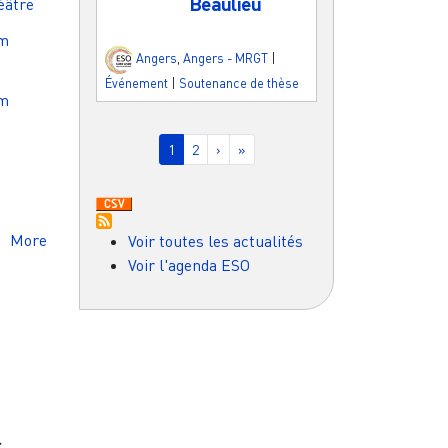
Beaulieu
éâtre
m
Angers
,
Angers - MRGT
|
Événement
|
Soutenance de thèse
m
Pagination
Page courante
Page
Page suivante
Dernière page
1
2
›
»
More
Voir toutes les actualités
Voir l'agenda ESO
s