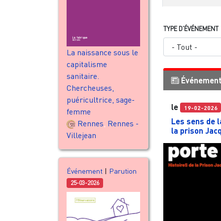
TYPE D'ÉVÉNEMENT
La naissance sous le
capitalisme
sanitaire.
Événemen
Chercheuses,
puéricultrice, sage-
le
19-02-2026
femme
Les sens de l
Rennes
,
Rennes -
la prison Jac
Villejean
Événement
|
Parution
25-03-2026