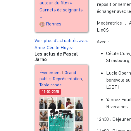
autour du film «
repositionnem
Carnets de soignants
échanger avec le
»
Modératrice : A
Rennes
LinCS
Voir plus d'actualités avec
Avec :
Anne-Cécile Hoyez
Cécile Cuny,
Les actus de Pascal
Jarno
Strasbourg,
Lucie Oberm
Événement
|
Grand
public
,
Représentation
,
bénévole au 
Table ronde
LGBTI
11-02-2025
Yannez Fouil
Riveraines
12h30 : Déjeuner
14h00 :
Riverain