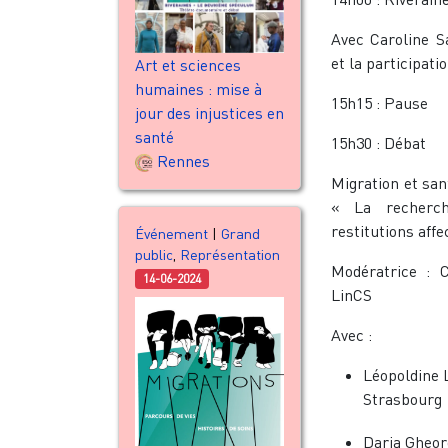
Avec Caroline S
et la participat
Art et sciences
humaines : mise à
15h15 : Pause
jour des injustices en
santé
15h30 : Débat
Rennes
Migration et san
« La recherch
restitutions affe
Événement
|
Grand
public
,
Représentation
Modératrice : C
14-06-2024
LinCS
Avec :
Léopoldine L
Strasbourg
Daria Gheor