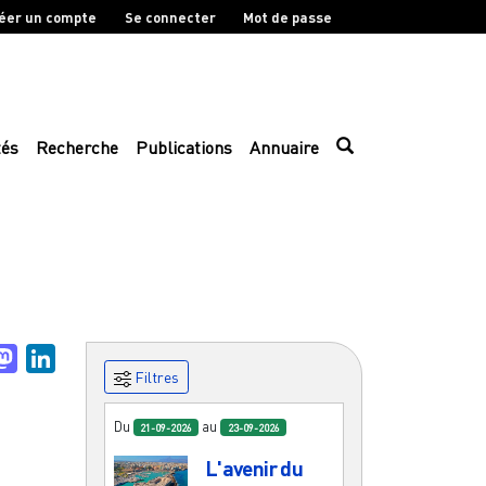
éer un compte
Se connecter
Mot de passe
tés
Recherche
Publications
Annuaire
uesky
Mastodon
LinkedIn
Filtres
Du
au
21-09-2026
23-09-2026
L'avenir du