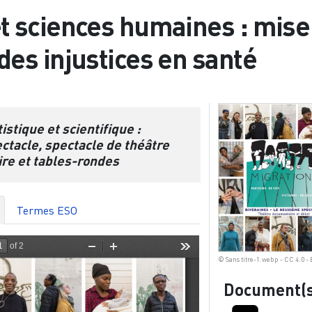
et sciences humaines : mise
 des injustices en santé
istique et scientifique :
ctacle, spectacle de théâtre
re et tables-rondes
Termes ESO
© Sans titre-1.webp - CC 4.0 -
Document(s