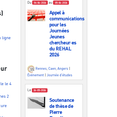
Du
au
04-06-2026
05-06-2026
s)
Appel à
communications
pour les
Journées
Jeunes
 ligne
chercheur·es
du REHAL
2026
eur
Rennes
,
Caen
,
Angers
|
Événement
|
Journée d'études
e le 4
Le
26-05-2026
nes 2
Soutenance
ture
de thèse de
Pierre