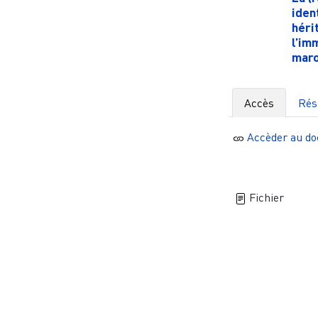
iden
héri
l’im
maro
Accès
Ré
Accèder au d
Fichier