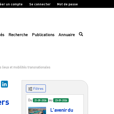
éer un compte
Se connecter
Mot de passe
tés
Recherche
Publications
Annuaire
s lieux et mobilités transnationales
sky
Mastodon
LinkedIn
Filtres
ers
Du
au
21-09-2026
23-09-2026
L'avenir du