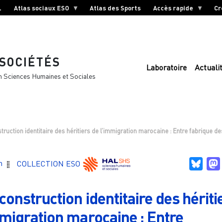
L
Atlas sociaux ESO
Atlas des Sports
Accès rapide
Cr
 SOCIÉTÉS
Laboratoire
Actuali
n Sciences Humaines et Sociales
truction identitaire des héritiers de l’immigration marocaine : Entre fabrique de
Blue
n
COLLECTION ESO
construction identitaire des hériti
mmigration marocaine : Entre