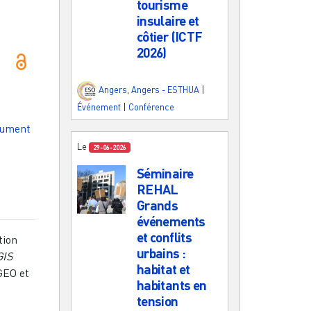
tourisme
insulaire et
côtier (ICTF
2026)
Angers
,
Angers - ESTHUA
|
Événement
|
Conférence
cument
Le
29-06-2026
Séminaire
REHAL
Grands
événements
et conflits
tion
urbains :
GIS
habitat et
GEO et
habitants en
tension