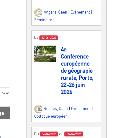
Angers
,
Caen
|
Événement
|
Séminaire
Le
22-06-2026
4e
Conférence
européenne
de géograpie
rurale, Porto,
22-26 juin
2026
Rennes
,
Caen
|
Événement
|
ge
Colloque européen
Du
au
04-06-2026
05-06-2026
s