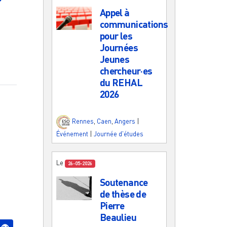
Appel à
communications
pour les
Journées
Jeunes
chercheur·es
du REHAL
2026
Rennes
,
Caen
,
Angers
|
Événement
|
Journée d'études
Le
26-05-2026
Soutenance
de thèse de
Pierre
Beaulieu