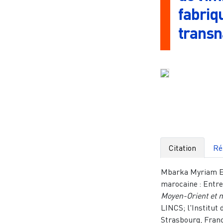
fabriq
transn
Citation
Ré
Mbarka Myriam Elb
marocaine : Entre
Moyen-Orient et
LINCS; l'Institut
Strasbourg, Fran