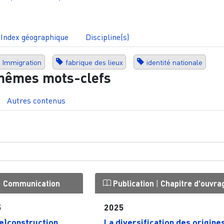
Index géographique
Discipline(s)
Immigration
fabrique des lieux
identité nationale
mêmes mots-clefs
Autres contenus
|
Communication
Publication
|
Chapitre d'ouvra
5
2025
re)construction
La diversification des origine