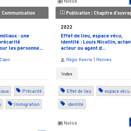
Notice
|
Communication
Publication
|
Chapitre d'ouvra
2022
amiliaux : une
Effet de lieu, espace vécu,
précarité
identité : Louis Nicollin, actan
our les personne...
acteur ou agent d...
Caen
Régis Keerle
|
Rennes
Index
liaux
Précarité
Effet de lieu
espace vécu
n
Immigration
identité
Notice