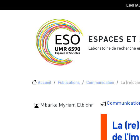
Menu top Header
Aller au contenu principal
EsoHA
ESPACES ET
Laboratoire de recherche e
Fil d'Ariane
Accueil
Publications
Communication
La (re)cons
Communicatio
Mbarka Myriam Elbichr
La (re)
de l’i