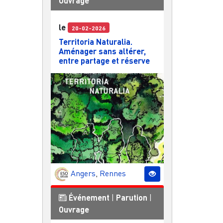
Ouvrage
le
20-02-2026
Territoria Naturalia.
Aménager sans altérer,
entre partage et réserve
Angers
,
Rennes
Événement
|
Parution
|
Ouvrage