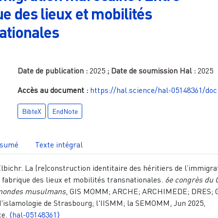
ue des lieux et mobilités
ationales
Date de publication :
2025
; Date de soumission Hal :
2025
Accès au document :
https://hal.science/hal-05148361/do
BibteX
EndNote
sumé
Texte intégral
ichr. La (re)construction identitaire des héritiers de l’immigra
 fabrique des lieux et mobilités transnationales.
6e congrès du 
 mondes musulmans
, GIS MOMM; ARCHE; ARCHIMEDE; DRES; 
 d'islamologie de Strasbourg; l'IISMM; la SEMOMM, Jun 2025,
ce.
⟨hal-05148361⟩