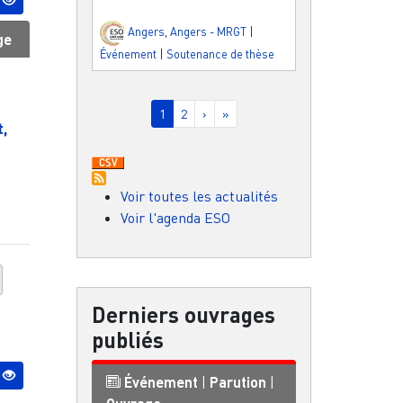
Angers
,
Angers - MRGT
|
ge
Événement
|
Soutenance de thèse
Pagination
Page courante
Page
Page suivante
Dernière page
1
2
›
»
t,
Voir toutes les actualités
Voir l'agenda ESO
Derniers ouvrages
publiés
Événement
|
Parution
|