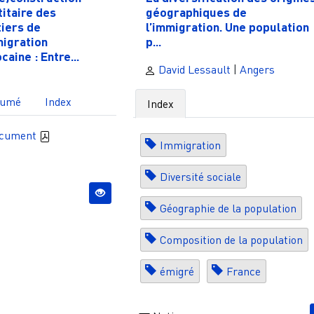
titaire des
géographiques de
tiers de
l’immigration. Une population
migration
p...
caine : Entre...
David Lessault
|
Angers
sumé
Index
Index
ocument
Immigration
Diversité sociale
Géographie de la population
Composition de la population
émigré
France