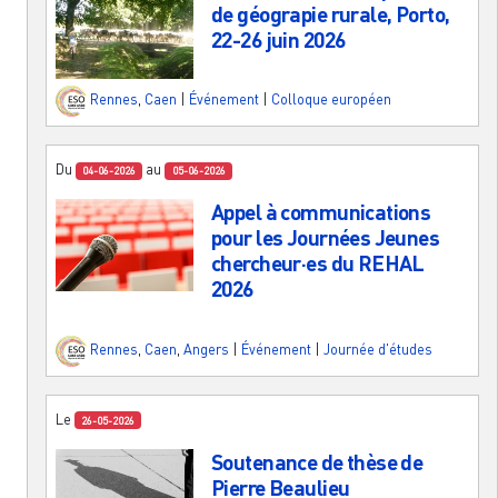
de géograpie rurale, Porto,
22-26 juin 2026
Rennes
,
Caen
|
Événement
|
Colloque européen
Du
au
04-06-2026
05-06-2026
Appel à communications
pour les Journées Jeunes
chercheur·es du REHAL
2026
Rennes
,
Caen
,
Angers
|
Événement
|
Journée d'études
Le
26-05-2026
Soutenance de thèse de
Pierre Beaulieu