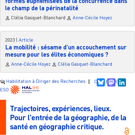
formes euphémisées de la concurrence dans
le champ de la périnatalité
Clélia Gasquet-Blanchard
Anne-Cécile Hoyez
2023
|
Article
La mobilité : sésame d’un accouchement sur
mesure pour les élites économiques ?
Anne-Cécile Hoyez
Clélia Gasquet-Blanchard
Habilitation à Diriger des Recherches
COLLECTION
Bluesky
Mastodo
Link
ESO
Trajectoires, expériences, lieux.
Pour l'entrée de la géographie, de la
santé en géographie critique.