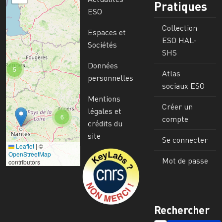
Pratiques
ESO
Collection
Espaces et
ESO HAL-
Sociétés
SHS
Données
5
Atlas
personnelles
sociaux ESO
Mentions
Créer un
légales et
6
compte
crédits du
site
Se connecter
Leaflet
|
©
Image
OpenStreetMap
Mot de passe
contributors
Rechercher