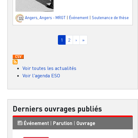
Angers
,
Angers - MRGT
|
Événement
|
Soutenance de thèse
Pagination
Page courante
Page
Page suivante
Dernière page
1
2
›
»
Voir toutes les actualités
Voir l'agenda ESO
Derniers ouvrages publiés
Événement
|
Parution
|
Ouvrage