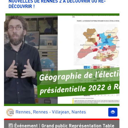
NOUVELLES DE RENNES 2 À DÉCOUVRIR OU RE-
DÉCOUVRIR !
Rennes
,
Rennes - Villejean
,
Nantes
Événement
|
Grand public
Représentation
Table