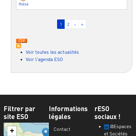
thèse
Pagination
Page courante
Page
Page suivante
Dernière page
1
2
›
»
Voir toutes les actualités
Voir l'agenda ESO
Filtrer par
Informations
rESO
site ESO
légales
sociaux !
@Espaces
Contact
+
et Sociétés