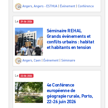
Angers
,
Angers - ESTHUA
|
Événement
|
Conférence
Le
29-06-2026
Séminaire REHAL
Grands événements et
conflits urbains : habitat
et habitants en tension
Angers
,
Caen
|
Événement
|
Séminaire
Le
22-06-2026
4e Conférence
européenne de
géograpie rurale, Porto,
22-26 juin 2026