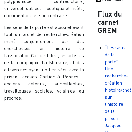
polyphonique, contradictoire,
universel, subjectif, poétique et fidèle,
Flux du
documentaire et son contraire.
carnet
Les sens de la porte est aussi et avant
GREM
tout un projet de recherche-création
mené conjointement par des
“Les sens
chercheuses en histoire de
de la
l’association Cartier Libre, les artistes
porte” –
de la compagnie La Morsure, et des
Une
citoyen·nes ayant un lien vécu avec la
recherche-
prison Jacques Cartier à Rennes –
création
anciens détenus, surveillant·es,
histoire/théâ
travailleuses sociales, voisin·es ou
sur
proches.
l’histoire
de la
prison
Jacques-