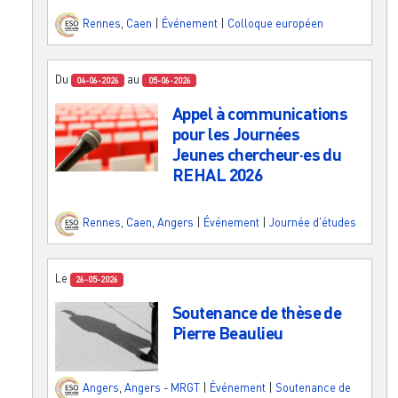
Rennes
,
Caen
|
Événement
|
Colloque européen
Du
au
04-06-2026
05-06-2026
Appel à communications
pour les Journées
Jeunes chercheur·es du
REHAL 2026
Rennes
,
Caen
,
Angers
|
Événement
|
Journée d'études
Le
26-05-2026
Soutenance de thèse de
Pierre Beaulieu
Angers
,
Angers - MRGT
|
Événement
|
Soutenance de