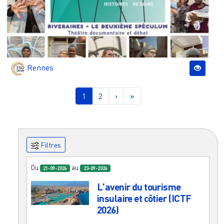
Rennes
Pagination
Page courante
Page
Page suivante
Dernière page
1
2
›
»
Filtres
Du
au
21-09-2026
23-09-2026
L'avenir du tourisme
insulaire et côtier (ICTF
2026)