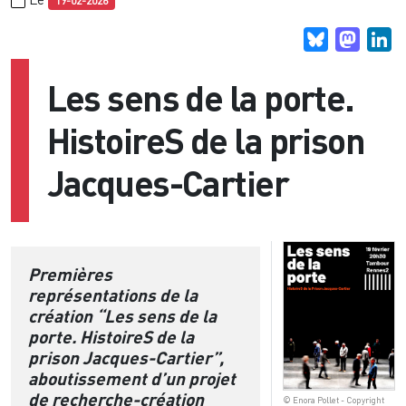
19-02-2026
Bluesky
Masto
Li
Les sens de la porte.
HistoireS de la prison
Jacques-Cartier
Premières
représentations de la
création “Les sens de la
porte. HistoireS de la
prison Jacques-Cartier”,
aboutissement d’un projet
de recherche-création
© Enora Pollet - Copyright