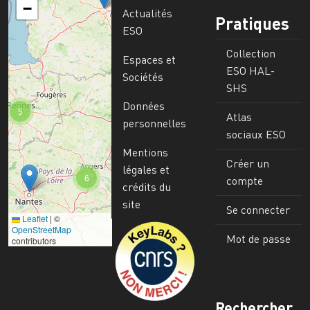
−
Actualités
Pratiques
ESO
Collection
Espaces et
ESO HAL-
Sociétés
SHS
Données
5
Atlas
personnelles
sociaux ESO
Mentions
Créer un
légales et
6
compte
crédits du
site
Se connecter
Leaflet
|
©
Image
OpenStreetMap
Mot de passe
contributors
Rechercher