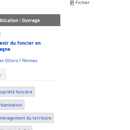
Fichier
blication
|
Ouvrage
2
venir du foncier en
agne
n Ollivro
|
Rennes
x
opriété foncière
banisation
énagement du territoire