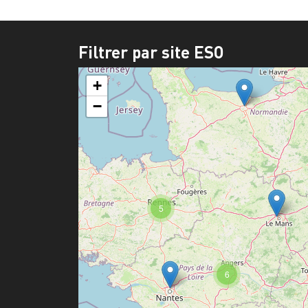
Filtrer par site ESO
+
−
5
6