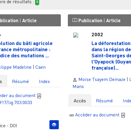
e de résultats :
4
blication
|
Article
Publication
|
Article
6
2002
olution du bâti agricole
La déforestation
rance métropolitaine :
dans la région de
ndice des mutations ...
Saint-Georges d
l'Oyapock (Guya
ilippe Madeline
|
Caen
française)...
Moïse Tsayem Demaze
|
s
Résumé
Index
Mans
èder au document
Accès
Résumé
Ind
917/lig.703.0033
Accèder au document
ce - DOI