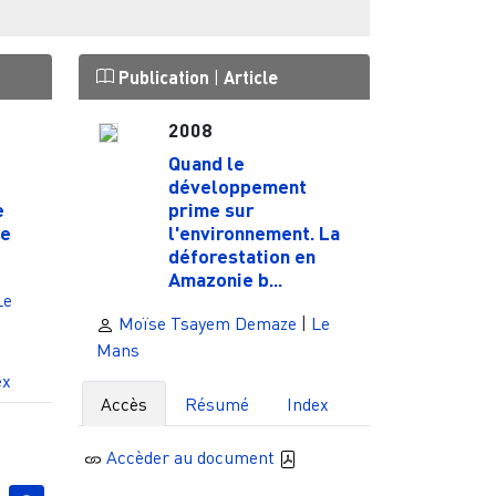
Publication
|
Article
2008
Quand le
développement
e
prime sur
ne
l'environnement. La
déforestation en
Amazonie b...
Le
Moïse Tsayem Demaze
|
Le
Mans
ex
Accès
Résumé
Index
Accèder au document