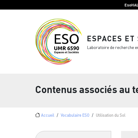
Menu top Header
Aller au contenu principal
EsoHA
ESPACES ET
Laboratoire de recherche e
Contenus associés au 
Fil d'Ariane
Accueil
Vocabulaire ESO
Utilisation du Sol