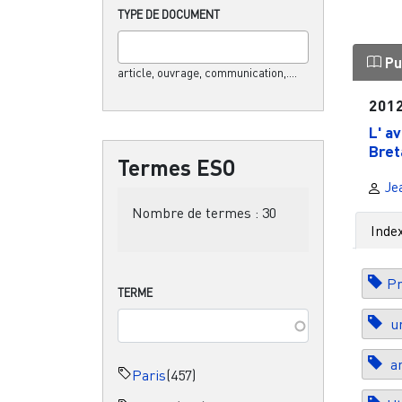
TYPE DE DOCUMENT
Pu
article, ouvrage, communication,....
201
L' a
Bret
Termes ESO
Jea
Nombre de termes :
30
Inde
Pr
TERME
ur
am
Paris
(457)