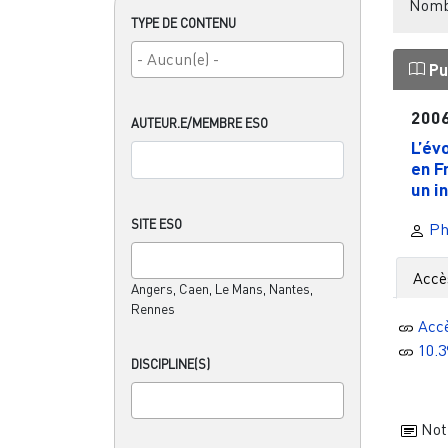
Nombr
TYPE DE CONTENU
Pu
200
AUTEUR.E/MEMBRE ESO
L’év
en F
un i
SITE ESO
Ph
Accè
Angers, Caen, Le Mans, Nantes,
Rennes
Acc
10.3
DISCIPLINE(S)
Noti