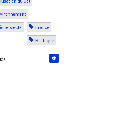
ilisation du Sol
vironnement
ème siècle
France
Bretagne
ice