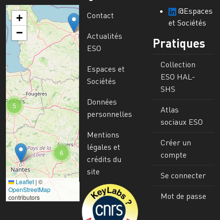
@Espaces
Contact
+
et Sociétés
−
Actualités
Pratiques
ESO
Collection
Espaces et
ESO HAL-
Sociétés
SHS
Données
5
Atlas
personnelles
sociaux ESO
Mentions
Créer un
légales et
6
compte
crédits du
site
Se connecter
Leaflet
|
©
Image
OpenStreetMap
Mot de passe
contributors