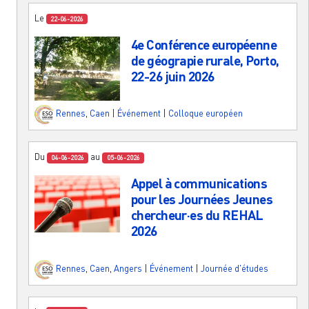
Le
22-06-2026
4e Conférence européenne
de géograpie rurale, Porto,
22-26 juin 2026
Rennes
,
Caen
|
Événement
|
Colloque européen
Du
au
04-06-2026
05-06-2026
Appel à communications
pour les Journées Jeunes
chercheur·es du REHAL
2026
Rennes
,
Caen
,
Angers
|
Événement
|
Journée d'études