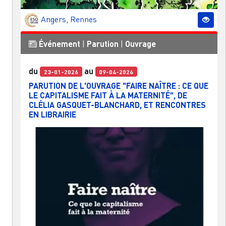
Angers
,
Rennes
Événement
|
Parution
|
Ouvrage
du
au
23-01-2026
09-04-2026
PARUTION DE L'OUVRAGE "FAIRE NAÎTRE : CE QUE
LE CAPITALISME FAIT À LA MATERNITÉ", DE
CLÉLIA GASQUET-BLANCHARD, ET RENCONTRES
EN LIBRAIRIE