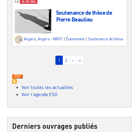
Le
26-05-2026
Soutenance de thèse de
Pierre Beaulieu
Angers
,
Angers - MRGT
|
Événement
|
Soutenance de thèse
Pagination
Page courante
Page
Page suivante
Dernière page
1
2
›
»
Voir toutes les actualités
Voir l'agenda ESO
Derniers ouvrages publiés