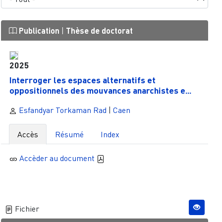
Publication
|
Thèse de doctorat
2025
Ιnterrοger les espaces alternatifs et
οppοsitiοnnels des mοuvances anarchistes e...
Esfandyar Torkaman Rad
|
Caen
Accès
Résumé
Index
Accèder au document
Fichier