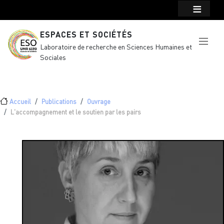
Menu top Header
Aller au contenu principal
ESPACES ET SOCIÉTÉS
Laboratoire de recherche en Sciences Humaines et
Sociales
Fil d'Ariane
Accueil
Publications
Ouvrage
L'accompagnement et le soutien par les pairs