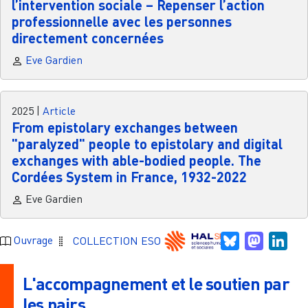
l’intervention sociale – Repenser l’action
professionnelle avec les personnes
directement concernées
Eve Gardien
2025
|
Article
From epistolary exchanges between
"paralyzed" people to epistolary and digital
exchanges with able-bodied people. The
Cordées System in France, 1932-2022
Eve Gardien
Bluesky
Mastodo
Link
Ouvrage
COLLECTION ESO
L'accompagnement et le soutien par
les pairs