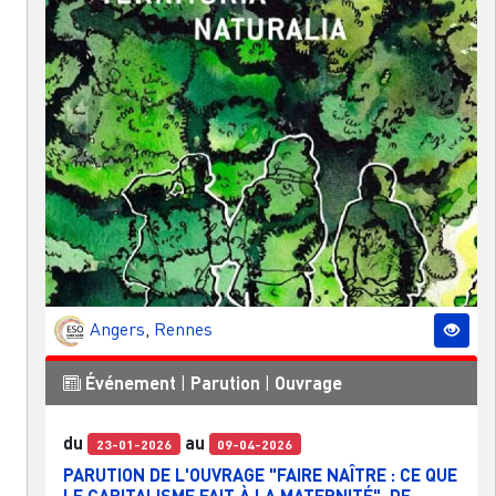
Angers
,
Rennes
Événement
|
Parution
|
Ouvrage
du
au
23-01-2026
09-04-2026
PARUTION DE L'OUVRAGE "FAIRE NAÎTRE : CE QUE
LE CAPITALISME FAIT À LA MATERNITÉ", DE