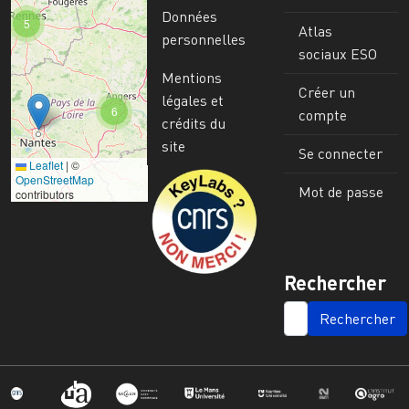
Données
5
Atlas
personnelles
sociaux ESO
Mentions
Créer un
légales et
6
compte
crédits du
site
Se connecter
Leaflet
|
©
Image
OpenStreetMap
Mot de passe
contributors
Rechercher
SEARCH