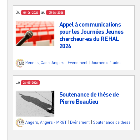
Du
au
04-06-2026
05-06-2026
Appel à communications
pour les Journées Jeunes
chercheur·es du REHAL
2026
Rennes
,
Caen
,
Angers
|
Événement
|
Journée d'études
Le
26-05-2026
Soutenance de thèse de
Pierre Beaulieu
Angers
,
Angers - MRGT
|
Événement
|
Soutenance de thèse
Pagination