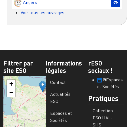
Angers
Voir tous les ouvrages
Filtrer par
Informations
rESO
site ESO
légales
sociaux !
@Espaces
Contact
+
et Sociétés
−
Actualités
Pratiques
ESO
Collection
Espaces et
ESO HAL-
Sociétés
SHS