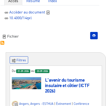
Accès
Résumé
Index
Accèder au document
10.4000/14qxl
Fichier
Filtres
Du
au
21-09-2026
23-09-2026
L'avenir du tourisme
insulaire et côtier (ICTF
2026)
Angers
,
Angers - ESTHUA
|
Événement
|
Conférence