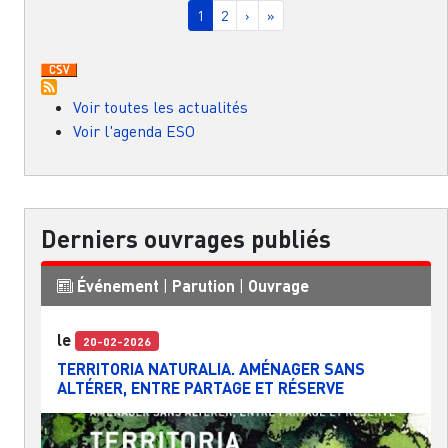
Page courante
Page
Page suivante
Dernière page
1
2
›
»
Voir toutes les actualités
Voir l'agenda ESO
Derniers ouvrages publiés
Événement
|
Parution
|
Ouvrage
le
20-02-2026
TERRITORIA NATURALIA. AMÉNAGER SANS
ALTÉRER, ENTRE PARTAGE ET RÉSERVE