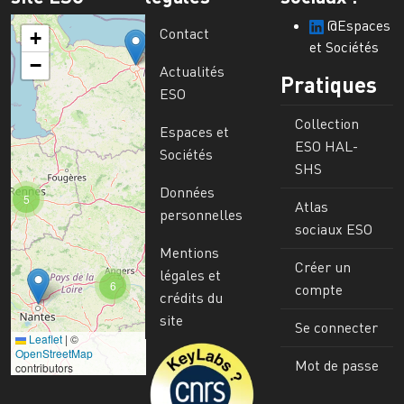
@Espaces
Contact
+
et Sociétés
−
Actualités
Pratiques
ESO
Collection
Espaces et
ESO HAL-
Sociétés
SHS
Données
5
Atlas
personnelles
sociaux ESO
Mentions
Créer un
légales et
6
compte
crédits du
site
Se connecter
Leaflet
|
©
Image
OpenStreetMap
Mot de passe
contributors