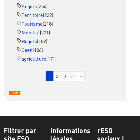
Angers
(254)
Territoire
(222)
Tourisme
(218)
Mobilité
(201)
Bogotá
(189)
Caen
(186)
agriculture
(171)
Pagination
Page courante
Page
Page
Page suivante
Dernière page
1
2
3
››
»
Filtrer par
Informations
rESO
site ESO
légales
sociaux !