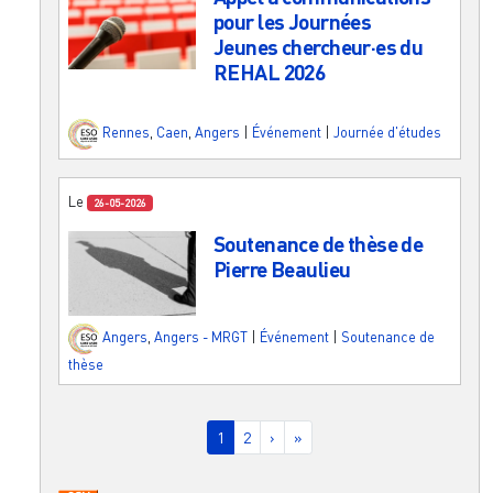
pour les Journées
Jeunes chercheur·es du
REHAL 2026
Rennes
,
Caen
,
Angers
|
Événement
|
Journée d'études
Le
26-05-2026
Soutenance de thèse de
Pierre Beaulieu
Angers
,
Angers - MRGT
|
Événement
|
Soutenance de
thèse
Pagination
Page courante
Page
Page suivante
Dernière page
1
2
›
»