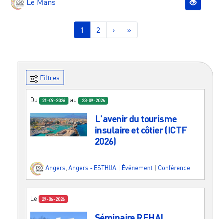
Le Mans
Pagination
Page courante
Page
Page suivante
Dernière page
1
2
›
»
Filtres
Du
au
21-09-2026
23-09-2026
L'avenir du tourisme
insulaire et côtier (ICTF
2026)
Angers
,
Angers - ESTHUA
|
Événement
|
Conférence
Le
29-06-2026
Séminaire REHAL