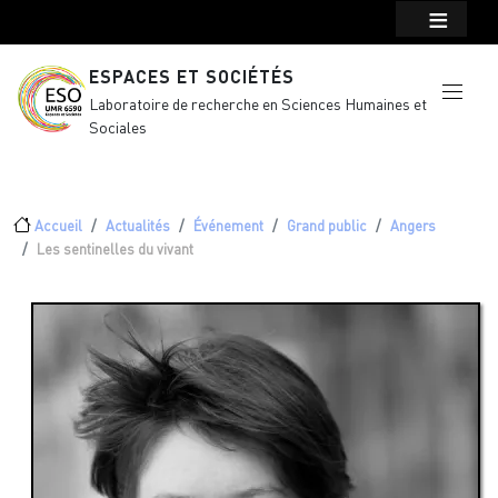
Menu top Header
Aller au contenu principal
ESPACES ET SOCIÉTÉS
Laboratoire de recherche en Sciences Humaines et
Sociales
Fil d'Ariane
Accueil
Actualités
Événement
Grand public
Angers
Les sentinelles du vivant