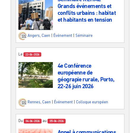
Grands événements et
conflits urbains : habitat
et habitants en tension
Angers
,
Caen
|
Événement
|
Séminaire
Le
22-06-2026
4e Conférence
européenne de
géograpie rurale, Porto,
22-26 juin 2026
Rennes
,
Caen
|
Événement
|
Colloque européen
Du
au
04-06-2026
05-06-2026
Appel à communications