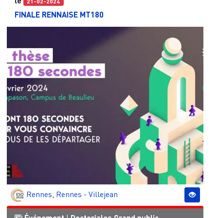
le
21-02-2024
FINALE RENNAISE MT180
Rennes
,
Rennes - Villejean
Événement
Doctoriales
Grand public