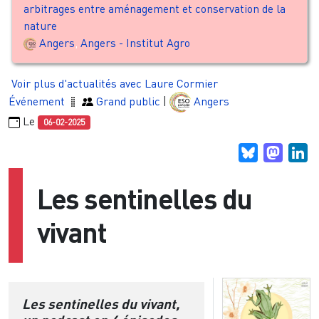
arbitrages entre aménagement et conservation de la
nature
Angers
,
Angers - Institut Agro
Voir plus d'actualités avec Laure Cormier
Événement
Grand public
|
Angers
Le
06-02-2025
Bluesky
Masto
Li
Les sentinelles du
vivant
Les sentinelles du vivant,