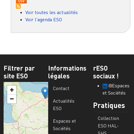
Voir toutes les actualités
Voir l'agenda ESO
Filtrer par
Informations
rESO
site ESO
légales
sociaux !
@Espaces
Contact
+
et Sociétés
−
Actualités
Pratiques
ESO
Collection
Espaces et
ESO HAL-
Sociétés
SHS