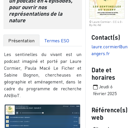
un podcast en 4 épisodes,
pour ouvrir nos
représentations de la
nature
© Laure Cormier - CC 4.0 -
By-Nc-Nd
Contact(s)
Présentation
Termes ESO
laure.cormier@uni
angers.fr
Les sentinelles du vivant est un
podcast imaginé et porté par Laure
Cormier, Paula Macé Le Ficher et
Date et
Sabine Bognon, chercheuses en
horaires
géographie et aménagement, dans le
Jeudi 6
cadre du programme de recherche
février 2025
ANBioT.
Image
Référence(s)
web