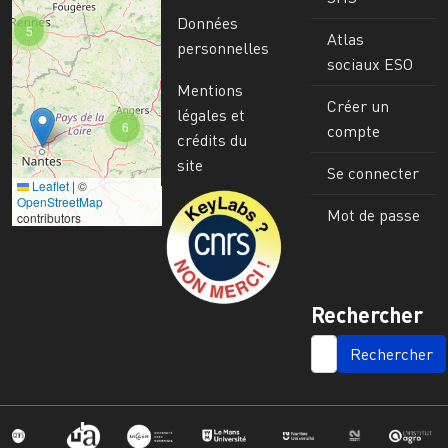
Données
5
Atlas
personnelles
sociaux ESO
Mentions
Créer un
légales et
6
compte
crédits du
site
Se connecter
Leaflet
|
©
Image
OpenStreetMap
Mot de passe
contributors
Rechercher
SEARCH