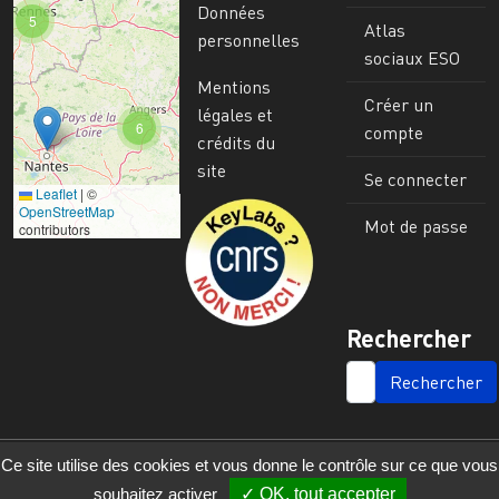
Données
5
Atlas
personnelles
sociaux ESO
Mentions
Créer un
légales et
6
compte
crédits du
site
Se connecter
Leaflet
|
©
Image
OpenStreetMap
Mot de passe
contributors
Rechercher
SEARCH
Ce site utilise des cookies et vous donne le contrôle sur ce que vous
souhaitez activer
OK, tout accepter