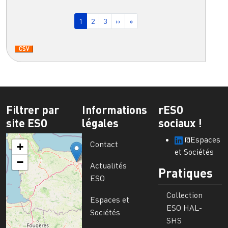
Pagination
Page courante
Page
Page
Page suivante
Dernière page
1
2
3
››
»
Filtrer par
Informations
rESO
site ESO
légales
sociaux !
@Espaces
Contact
+
et Sociétés
−
Actualités
Pratiques
ESO
Collection
Espaces et
ESO HAL-
Sociétés
SHS