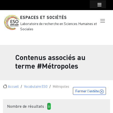
Menu top Header
Aller au contenu principal
ESPACES ET SOCIÉTÉS
Laboratoire de recherche en Sciences Humaines et
Sociales
Contenus associés au
terme
#Métropoles
Fil d'Ariane
Accueil
Vocabulaire ESO
Métropoles
Fermer l'entête
Nombre de résultats :
6