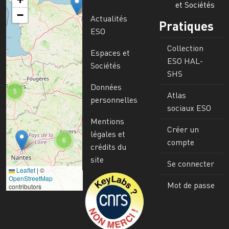
et Sociétés
−
Actualités
Pratiques
ESO
Collection
Espaces et
ESO HAL-
Sociétés
SHS
Données
5
Atlas
personnelles
sociaux ESO
Mentions
Créer un
légales et
6
compte
crédits du
site
Se connecter
Leaflet
|
©
Image
OpenStreetMap
Mot de passe
contributors