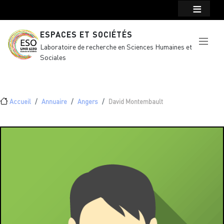
Menu top Header
Aller au contenu principal
ESPACES ET SOCIÉTÉS
Laboratoire de recherche en Sciences Humaines et
Sociales
Fil d'Ariane
Accueil
Annuaire
Angers
David Montembault