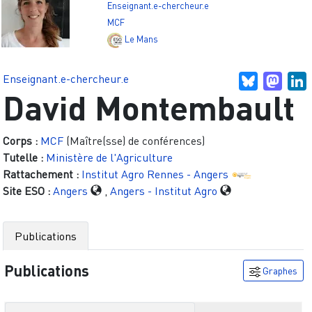
Enseignant.e-chercheur.e
MCF
Le Mans
Enseignant.e-chercheur.e
Bluesky
Mast
L
David Montembault
Corps :
MCF
(Maître(sse) de conférences)
Tutelle :
Ministère de l'Agriculture
Rattachement :
Institut Agro Rennes - Angers
Site ESO :
Angers
,
Angers - Institut Agro
Publications
Publications
Graphes