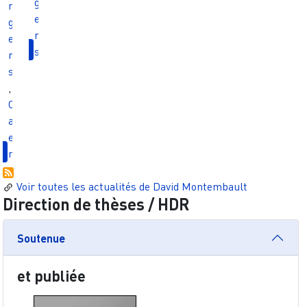
g
n
e
g
r
e
s
r
s
,
C
a
e
n
Voir toutes les actualités de
David Montembault
Direction de thèses / HDR
Soutenue
et publiée