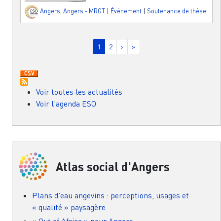
Angers
,
Angers - MRGT
|
Événement
|
Soutenance de thèse
Pagination
Page courante
Page
Page suivante
Dernière page
1
2
›
»
Voir toutes les actualités
Voir l'agenda ESO
Atlas social d'Angers
Plans d’eau angevins : perceptions, usages et
« qualité » paysagère
« Out of Africa » pour Angers