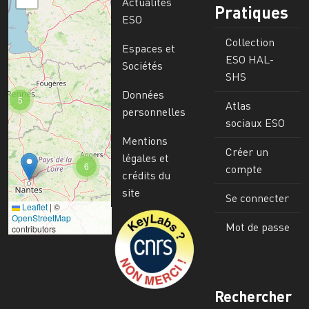
Actualités
Pratiques
ESO
Collection
Espaces et
ESO HAL-
Sociétés
SHS
Données
5
Atlas
personnelles
sociaux ESO
Mentions
Créer un
légales et
6
compte
crédits du
site
Se connecter
Leaflet
|
©
Image
OpenStreetMap
Mot de passe
contributors
Rechercher