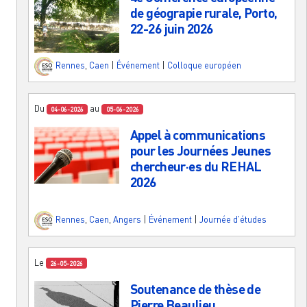
de géograpie rurale, Porto,
22-26 juin 2026
Rennes
,
Caen
|
Événement
|
Colloque européen
Du
au
04-06-2026
05-06-2026
Appel à communications
pour les Journées Jeunes
chercheur·es du REHAL
2026
Rennes
,
Caen
,
Angers
|
Événement
|
Journée d'études
Le
26-05-2026
Soutenance de thèse de
Pierre Beaulieu