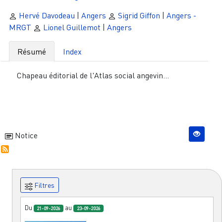
Hervé Davodeau
|
Angers
Sigrid Giffon
|
Angers -
MRGT
Lionel Guillemot
|
Angers
Résumé
Index
Chapeau éditorial de l'Atlas social angevin...
Notice
Filtres
Du
au
21-09-2026
23-09-2026