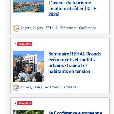
L'avenir du tourisme
insulaire et côtier (ICTF
2026)
Angers
,
Angers - ESTHUA
|
Événement
|
Conférence
Le
29-06-2026
Séminaire REHAL Grands
événements et conflits
urbains : habitat et
habitants en tension
Angers
,
Caen
|
Événement
|
Séminaire
Le
22-06-2026
4e Conférence européenne