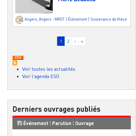
Angers
,
Angers - MRGT
|
Événement
|
Soutenance de thèse
Pagination
Page courante
Page
Page suivante
Dernière page
1
2
›
»
Voir toutes les actualités
Voir l'agenda ESO
Derniers ouvrages publiés
Événement
|
Parution
|
Ouvrage