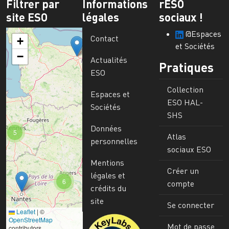
Filtrer par
Informations
rESO
site ESO
légales
sociaux !
@Espaces
Contact
+
et Sociétés
−
Actualités
Pratiques
ESO
Collection
Espaces et
ESO HAL-
Sociétés
SHS
Données
5
Atlas
personnelles
sociaux ESO
Mentions
Créer un
légales et
6
compte
crédits du
site
Se connecter
Leaflet
|
©
Image
OpenStreetMap
Mot de passe
contributors