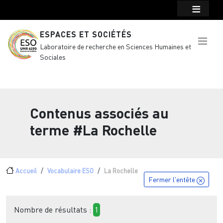
Menu top Header
Aller au contenu principal
ESPACES ET SOCIÉTÉS
Laboratoire de recherche en Sciences Humaines et
Sociales
Contenus associés au
terme
#La Rochelle
Fil d'Ariane
Accueil
Vocabulaire ESO
La Rochelle
Fermer l'entête
Nombre de résultats :
1