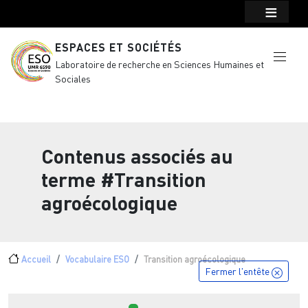
Menu top Header
Aller au contenu principal
ESPACES ET SOCIÉTÉS
Laboratoire de recherche en Sciences Humaines et
Sociales
Contenus associés au
terme
#Transition
agroécologique
Fil d'Ariane
Accueil
Vocabulaire ESO
Transition agroécologique
Fermer l'entête