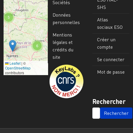
Sociétés
SHS
Données
5
Atlas
personnelles
sociaux ESO
Mentions
Créer un
légales et
6
compte
crédits du
site
Se connecter
Leaflet
|
©
Image
OpenStreetMap
Mot de passe
contributors
Rechercher
SEARCH