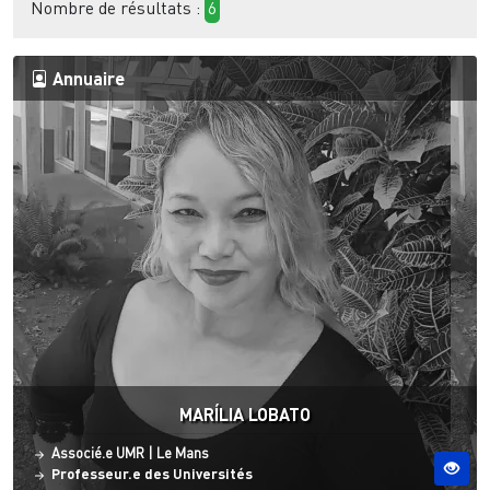
Nombre de résultats :
6
Annuaire
MARÍLIA LOBATO
Statut
Site ESO
Associé.e UMR
|
Le Mans
Professeur.e des Universités