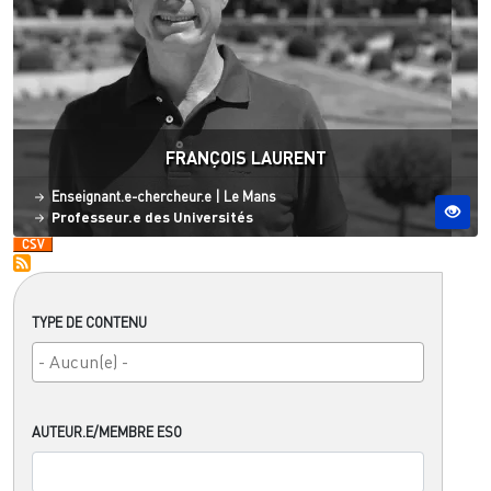
FRANÇOIS LAURENT
Statut
Site ESO
Enseignant.e-chercheur.e
|
Le Mans
Professeur.e des Universités
TYPE DE CONTENU
AUTEUR.E/MEMBRE ESO