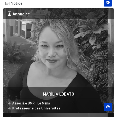
Notice
Annuaire
MARÍLIA LOBATO
Statut
Site ESO
Associé.e UMR
|
Le Mans
Professeur.e des Universités