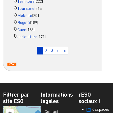
Territoire
(222)
Tourisme
(218)
Mobilité
(201)
Bogotá
(189)
Caen
(186)
agriculture
(171)
Pagination
Page courante
Page
Page
Page suivante
Dernière page
1
2
3
››
»
Filtrer par
Informations
rESO
site ESO
légales
sociaux !
@Espaces
Contact
+