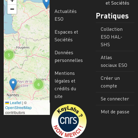
et Sociétés
−
Actualités
Pratiques
ESO
Collection
Espaces et
ESO HAL-
Sociétés
SHS
Données
5
Atlas
personnelles
sociaux ESO
Mentions
Créer un
légales et
6
compte
crédits du
site
Se connecter
Leaflet
|
©
Image
OpenStreetMap
Mot de passe
contributors