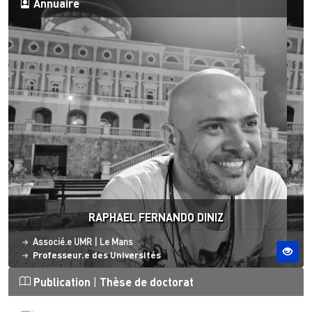
Annuaire
RAPHAEL FERNANDO DINIZ
Statut
Site ESO
Associé.e UMR
|
Le Mans
Professeur.e des Universités
Publication
|
Thèse de doctorat