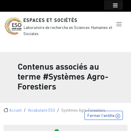
Menu top Header
Aller au contenu principal
ESPACES ET SOCIÉTÉS
Laboratoire de recherche en Sciences Humaines et
Sociales
Contenus associés au
terme
#Systèmes Agro-
Forestiers
Fil d'Ariane
Accueil
Vocabulaire ESO
Systèmes Agro-Forestiers
Fermer l'entête