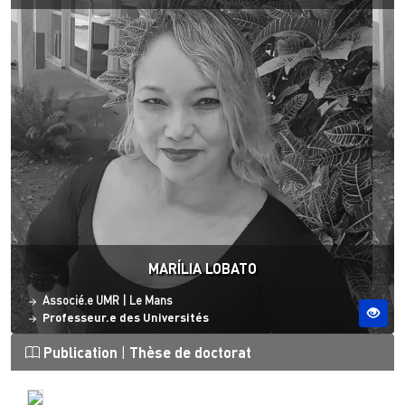
MARÍLIA LOBATO
Statut
Site ESO
Associé.e UMR
|
Le Mans
Professeur.e des Universités
Publication
|
Thèse de doctorat