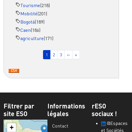
Tourisme
(218)
Mobilité
(201)
Bogotá
(189)
Caen
(186)
agriculture
(171)
Pagination
Page courante
Page
Page
Page suivante
Dernière page
1
2
3
››
»
Filtrer par
Informations
rESO
site ESO
légales
sociaux !
@Espaces
Contact
+
et Sociétés