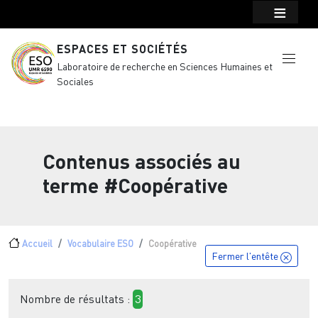
Menu top Header
Aller au contenu principal
ESPACES ET SOCIÉTÉS
Laboratoire de recherche en Sciences Humaines et
Sociales
Contenus associés au
terme
#Coopérative
Fil d'Ariane
Accueil
Vocabulaire ESO
Coopérative
Fermer l'entête
Nombre de résultats :
3