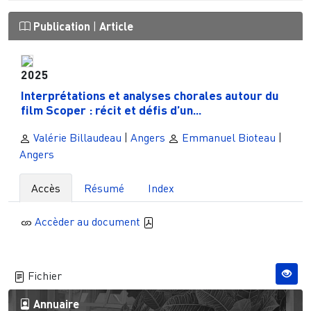
Publication
|
Article
2025
Interprétations et analyses chorales autour du
film Scoper : récit et défis d’un...
Valérie Billaudeau
|
Angers
Emmanuel Bioteau
|
Angers
Accès
Résumé
Index
Accèder au document
Fichier
Annuaire