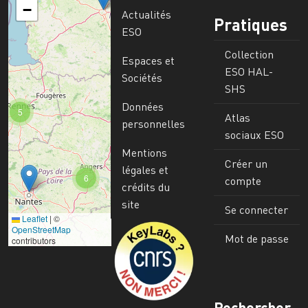
−
Actualités
Pratiques
ESO
Collection
Espaces et
ESO HAL-
Sociétés
SHS
Données
5
Atlas
personnelles
sociaux ESO
Mentions
Créer un
légales et
6
compte
crédits du
site
Se connecter
Leaflet
|
©
Image
OpenStreetMap
Mot de passe
contributors
Rechercher