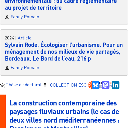
environnementale : du cadre réglementaire
au projet de territoire
Fanny Romain
2024
|
Article
Sylvain Rode, Écologiser l’urbanisme. Pour un
ménagement de nos milieux de vie partagés,
Bordeaux, Le Bord de l’eau, 216 p
Fanny Romain
Bluesky
Mastodo
Link
Thèse de doctorat
COLLECTION ESO
La construction contemporaine des
paysages fluviaux urbains (le cas de
deux villes nord méditerranéennes :