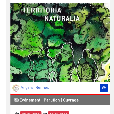
Angers
,
Rennes
Événement
|
Parution
|
Ouvrage
du
au
23-01-2026
09-04-2026