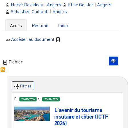
Hervé Davodeau
|
Angers
Elise Geisler
|
Angers
Sébastien Caillault
|
Angers
Accès
Résumé
Index
Accèder au document
Fichier
Filtres
Du
au
21-09-2026
23-09-2026
L'avenir du tourisme
insulaire et côtier (ICTF
2026)