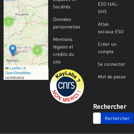
ESO HAL-
Sociétés
SHS
Données
5
Atlas
personnelles
sociaux ESO
Mentions
Créer un
légales et
6
compte
crédits du
site
Se connecter
Leaflet
|
©
Image
OpenStreetMap
Mot de passe
contributors
Rechercher
SEARCH