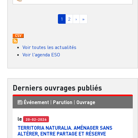
Pagination
Page courante
Page
Page suivante
Dernière page
1
2
›
»
Voir toutes les actualités
Voir l'agenda ESO
Derniers ouvrages publiés
Événement
|
Parution
|
Ouvrage
le
20-02-2026
TERRITORIA NATURALIA. AMÉNAGER SANS
ALTÉRER, ENTRE PARTAGE ET RÉSERVE