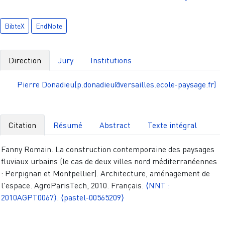
BibteX
EndNote
Direction
Jury
Institutions
Pierre Donadieu(p.donadieu@versailles.ecole-paysage.fr)
Citation
Résumé
Abstract
Texte intégral
Fanny Romain. La construction contemporaine des paysages
fluviaux urbains (le cas de deux villes nord méditerranéennes
: Perpignan et Montpellier). Architecture, aménagement de
l'espace. AgroParisTech, 2010. Français.
⟨NNT :
2010AGPT0067⟩
.
⟨pastel-00565209⟩