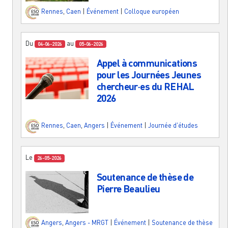
Rennes
,
Caen
|
Événement
|
Colloque européen
Du
au
04-06-2026
05-06-2026
Appel à communications
pour les Journées Jeunes
chercheur·es du REHAL
2026
Rennes
,
Caen
,
Angers
|
Événement
|
Journée d'études
Le
26-05-2026
Soutenance de thèse de
Pierre Beaulieu
Angers
,
Angers - MRGT
|
Événement
|
Soutenance de thèse