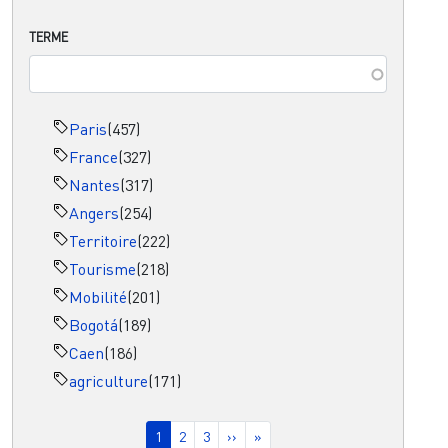
TERME
Paris
(457)
France
(327)
Nantes
(317)
Angers
(254)
Territoire
(222)
Tourisme
(218)
Mobilité
(201)
Bogotá
(189)
Caen
(186)
agriculture
(171)
Pagination
Page courante
Page
Page
Page suivante
Dernière page
1
2
3
››
»