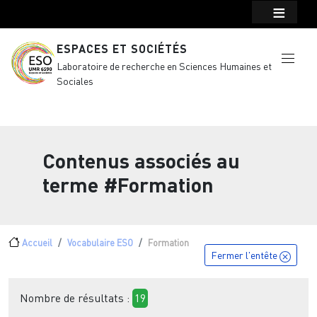
Menu top Header
Aller au contenu principal
ESPACES ET SOCIÉTÉS
Laboratoire de recherche en Sciences Humaines et
Sociales
Contenus associés au
terme
#Formation
Fil d'Ariane
Accueil
Vocabulaire ESO
Formation
Fermer l'entête
Nombre de résultats :
19