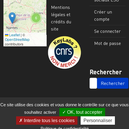
Mentions
Créer un
légales et
6
compte
crédits du
site
Se connecter
Leaflet
|
©
Image
OpenStreetMap
Mot de passe
contributors
Rechercher
SEARCH
Ce site utilise des cookies et vous donne le contrôle sur ce que vous
souhaitez activer
OK, tout accepter
Interdire tous les cookies
Personnaliser
Politique de confidentialité