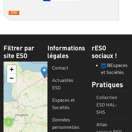
Filtrer par
Informations
rESO
site ESO
légales
sociaux !
@Espaces
Contact
+
et Sociétés
−
Actualités
Pratiques
ESO
Collection
Espaces et
ESO HAL-
Sociétés
SHS
Données
5
Atlas
personnelles
sociaux ESO