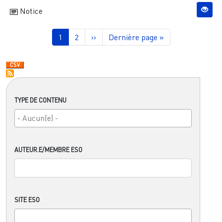
Notice
Pagination
Page courante
Page
Page suivante
Dernière page
1
2
››
Dernière page »
TYPE DE CONTENU
AUTEUR.E/MEMBRE ESO
SITE ESO