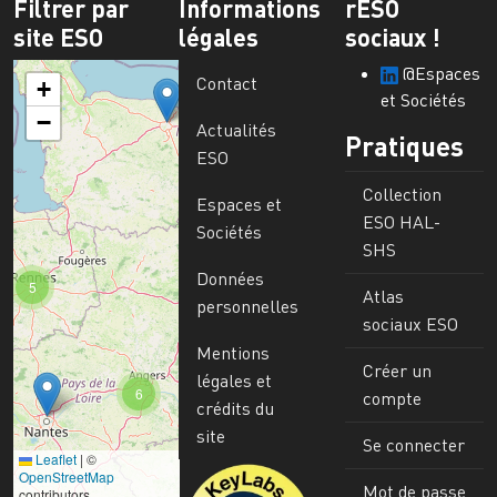
Filtrer par
Informations
rESO
site ESO
légales
sociaux !
@Espaces
Contact
+
et Sociétés
−
Actualités
Pratiques
ESO
Collection
Espaces et
ESO HAL-
Sociétés
SHS
Données
5
Atlas
personnelles
sociaux ESO
Mentions
Créer un
légales et
6
compte
crédits du
site
Se connecter
Leaflet
|
©
Image
OpenStreetMap
Mot de passe
contributors