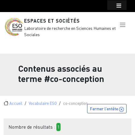
Menu top Header
Aller au contenu principal
ESPACES ET SOCIÉTÉS
Laboratoire de recherche en Sciences Humaines et
Sociales
Contenus associés au
terme
#co-conception
Fil d'Ariane
Accueil
Vocabulaire ESO
co-conception
Fermer l'entête
Nombre de résultats :
1