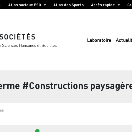
L
Atlas sociaux ESO
Atlas des Sports
Accès rapide
Cr
 SOCIÉTÉS
Laboratoire
Actuali
n Sciences Humaines et Sociales
terme
#Constructions paysagèr
res