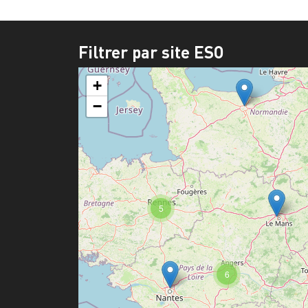
Filtrer par site ESO
+
−
5
6