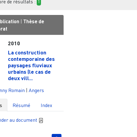
e de résultats :
1
blication
|
Thèse de
orat
2010
La construction
contemporaine des
paysages fluviaux
urbains (le cas de
deux vill...
nny Romain
|
Angers
s
Résumé
Index
èder au document