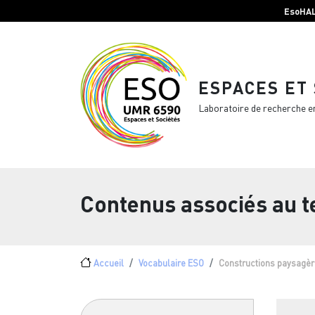
Menu top Header
Aller au contenu principal
EsoHA
ESPACES ET
Laboratoire de recherche e
Contenus associés au 
Fil d'Ariane
Accueil
Vocabulaire ESO
Constructions paysagè