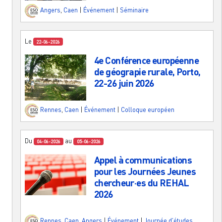
Angers
,
Caen
|
Événement
|
Séminaire
Le
22-06-2026
4e Conférence européenne
de géograpie rurale, Porto,
22-26 juin 2026
Rennes
,
Caen
|
Événement
|
Colloque européen
Du
au
04-06-2026
05-06-2026
Appel à communications
pour les Journées Jeunes
chercheur·es du REHAL
2026
Rennes
,
Caen
,
Angers
|
Événement
|
Journée d'études