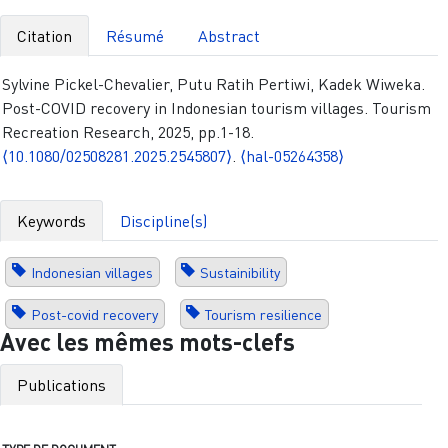
Citation
Résumé
Abstract
Sylvine Pickel-Chevalier, Putu Ratih Pertiwi, Kadek Wiweka.
Post-COVID recovery in Indonesian tourism villages. Tourism
Recreation Research, 2025, pp.1-18.
⟨10.1080/02508281.2025.2545807⟩
.
⟨hal-05264358⟩
Keywords
Discipline(s)
Indonesian villages
Sustainibility
Post-covid recovery
Tourism resilience
Avec les mêmes mots-clefs
Publications