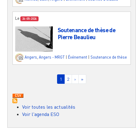
Le
26-05-2026
Soutenance de thèse de
Pierre Beaulieu
Angers
,
Angers - MRGT
|
Événement
|
Soutenance de thèse
Pagination
Page courante
Page
Page suivante
Dernière page
1
2
›
»
Voir toutes les actualités
Voir l'agenda ESO