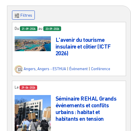
Filtres
Du
au
21-09-2026
23-09-2026
L'avenir du tourisme
insulaire et côtier (ICTF
2026)
Angers
,
Angers - ESTHUA
|
Événement
|
Conférence
Le
29-06-2026
Séminaire REHAL Grands
événements et conflits
urbains : habitat et
habitants en tension