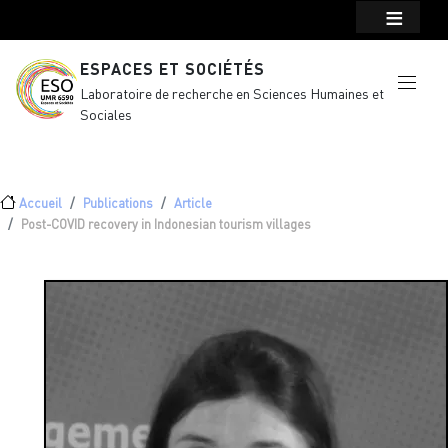
Menu top Header
Aller au contenu principal
ESPACES ET SOCIÉTÉS
Laboratoire de recherche en Sciences Humaines et
Sociales
Fil d'Ariane
Accueil
Publications
Article
Post-COVID recovery in Indonesian tourism villages