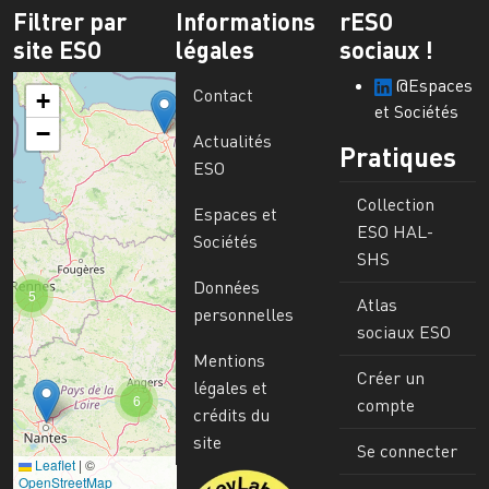
Filtrer par
Informations
rESO
site ESO
légales
sociaux !
@Espaces
Contact
+
et Sociétés
−
Actualités
Pratiques
ESO
Collection
Espaces et
ESO HAL-
Sociétés
SHS
Données
5
Atlas
personnelles
sociaux ESO
Mentions
Créer un
légales et
6
compte
crédits du
site
Se connecter
Leaflet
|
©
Image
OpenStreetMap