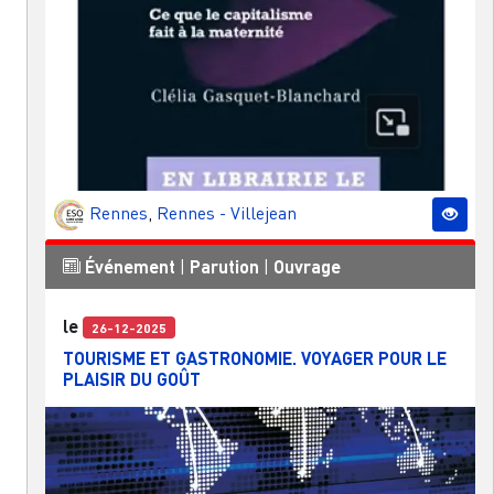
Rennes
,
Rennes - Villejean
Événement
|
Parution
|
Ouvrage
le
26-12-2025
TOURISME ET GASTRONOMIE. VOYAGER POUR LE
PLAISIR DU GOÛT