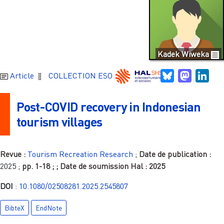
Kadek Wiweka
Bluesky
Mastodo
Link
Article
COLLECTION ESO
Post-COVID recovery in Indonesian
tourism villages
Revue :
Tourism Recreation Research
;
Date de publication :
2025
;
pp.
1-18
;
; Date de soumission Hal :
2025
DOI
:
10.1080/02508281.2025.2545807
BibteX
EndNote