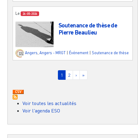
Le
26-05-2026
Soutenance de thèse de
Pierre Beaulieu
Angers
,
Angers - MRGT
|
Événement
|
Soutenance de thèse
Pagination
Page courante
Page
Page suivante
Dernière page
1
2
›
»
Voir toutes les actualités
Voir l'agenda ESO