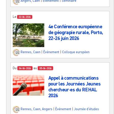
Angers
,
Caen
|
Événement
|
Séminaire
Le
22-06-2026
4e Conférence européenne
de géograpie rurale, Porto,
22-26 juin 2026
Rennes
,
Caen
|
Événement
|
Colloque européen
Du
au
04-06-2026
05-06-2026
Appel à communications
pour les Journées Jeunes
chercheur·es du REHAL
2026
Rennes
,
Caen
,
Angers
|
Événement
|
Journée d'études