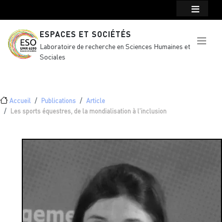
Menu top Header
Aller au contenu principal
ESPACES ET SOCIÉTÉS
Laboratoire de recherche en Sciences Humaines et
Sociales
Fil d'Ariane
Accueil
Publications
Article
Les sports équestres, de la mondialisation à l'inclusion