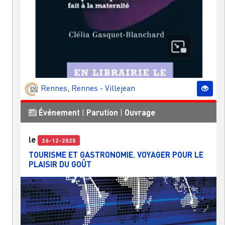
Rennes
,
Rennes - Villejean
Événement
|
Parution
|
Ouvrage
le
26-12-2025
TOURISME ET GASTRONOMIE. VOYAGER POUR LE
PLAISIR DU GOÛT