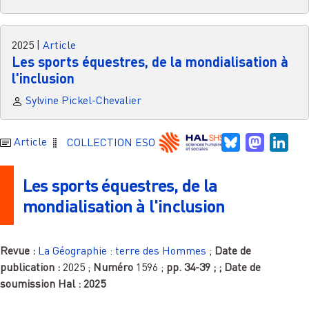
2025
|
Article
Les sports équestres, de la mondialisation à
l'inclusion
Sylvine Pickel-Chevalier
Bluesky
Mastodo
Link
Article
COLLECTION ESO
Les sports équestres, de la
mondialisation à l'inclusion
Revue :
La Géographie : terre des Hommes
;
Date de
publication :
2025
;
Numéro
1596
;
pp.
34-39
;
; Date de
soumission Hal :
2025