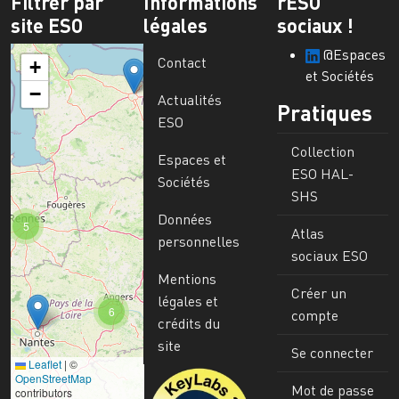
Filtrer par
Informations
rESO
site ESO
légales
sociaux !
@Espaces
Contact
+
et Sociétés
−
Actualités
Pratiques
ESO
Collection
Espaces et
ESO HAL-
Sociétés
SHS
Données
5
Atlas
personnelles
sociaux ESO
Mentions
Créer un
légales et
6
compte
crédits du
site
Se connecter
Leaflet
|
©
Image
OpenStreetMap
Mot de passe
contributors