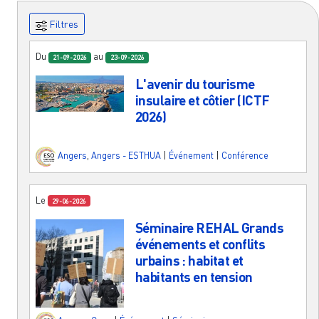
Filtres
Du
au
21-09-2026
23-09-2026
L'avenir du tourisme
insulaire et côtier (ICTF
2026)
Angers
,
Angers - ESTHUA
|
Événement
|
Conférence
Le
29-06-2026
Séminaire REHAL Grands
événements et conflits
urbains : habitat et
habitants en tension