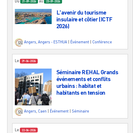
Du
au
21-09-2026
23-09-2026
L'avenir du tourisme
insulaire et côtier (ICTF
2026)
Angers
,
Angers - ESTHUA
|
Événement
|
Conférence
Le
29-06-2026
Séminaire REHAL Grands
événements et conflits
urbains : habitat et
habitants en tension
Angers
,
Caen
|
Événement
|
Séminaire
Le
22-06-2026