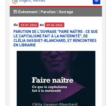
Angers
,
Rennes
Événement
|
Parution
|
Ouvrage
du
au
23-01-2026
09-04-2026
PARUTION DE L'OUVRAGE "FAIRE NAÎTRE : CE QUE
LE CAPITALISME FAIT À LA MATERNITÉ", DE
CLÉLIA GASQUET-BLANCHARD, ET RENCONTRES
EN LIBRAIRIE