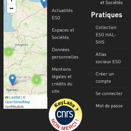
et Sociétés
−
Actualités
Pratiques
ESO
Collection
Espaces et
ESO HAL-
Sociétés
SHS
Données
5
Atlas
personnelles
sociaux ESO
Mentions
Créer un
légales et
6
compte
crédits du
site
Se connecter
Leaflet
|
©
Image
OpenStreetMap
Mot de passe
contributors