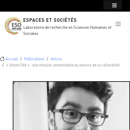
Menu top Header
Aller au contenu principal
ESPACES ET SOCIÉTÉS
Laboratoire de recherche en Sciences Humaines et
Sociales
Fil d'Ariane
Accueil
Publications
Article
« Univer.Cité » : une mission universitaire au service de la collectivité