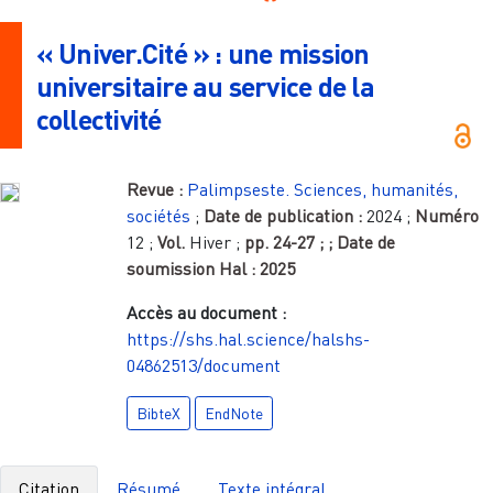
« Univer.Cité » : une mission
universitaire au service de la
collectivité
Revue :
Palimpseste. Sciences, humanités,
sociétés
;
Date de publication :
2024
;
Numéro
12
;
Vol.
Hiver
;
pp.
24-27
;
; Date de
soumission Hal :
2025
Accès au document :
https://shs.hal.science/halshs-
04862513/document
BibteX
EndNote
Citation
Résumé
Texte intégral