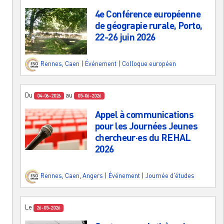
4e Conférence européenne
de géograpie rurale, Porto,
22-26 juin 2026
Rennes
,
Caen
|
Événement
|
Colloque européen
Du
au
04-06-2026
05-06-2026
Appel à communications
pour les Journées Jeunes
chercheur·es du REHAL
2026
Rennes
,
Caen
,
Angers
|
Événement
|
Journée d'études
Le
26-05-2026