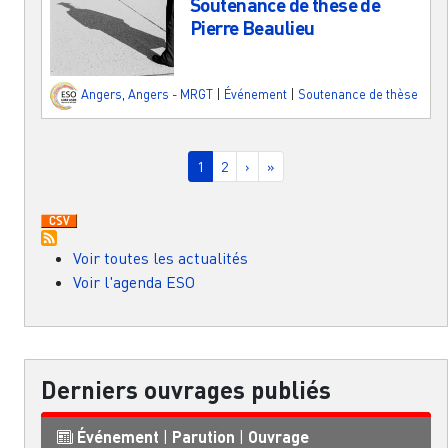
Soutenance de thèse de
Pierre Beaulieu
Angers
,
Angers - MRGT
|
Événement
|
Soutenance de thèse
Pagination
Page courante
Page
Page suivante
Dernière page
1
2
›
»
Voir toutes les actualités
Voir l'agenda ESO
Derniers ouvrages publiés
Événement
|
Parution
|
Ouvrage