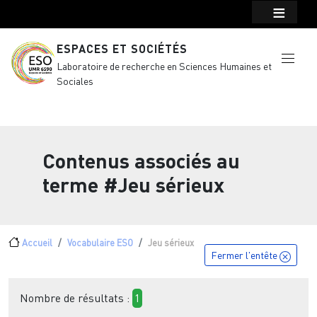
Menu top Header
Aller au contenu principal
ESPACES ET SOCIÉTÉS
Laboratoire de recherche en Sciences Humaines et
Sociales
Contenus associés au
terme
#Jeu sérieux
Fil d'Ariane
Accueil
Vocabulaire ESO
Jeu sérieux
Fermer l'entête
Nombre de résultats :
1