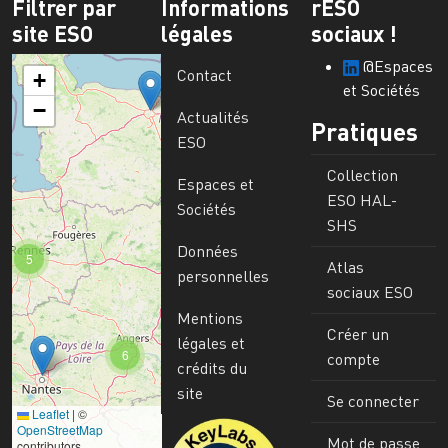
Filtrer par
Informations
rESO
site ESO
légales
sociaux !
@Espaces
Contact
+
et Sociétés
−
Actualités
Pratiques
ESO
Collection
Espaces et
ESO HAL-
Sociétés
SHS
Données
5
Atlas
personnelles
sociaux ESO
Mentions
Créer un
légales et
6
compte
crédits du
site
Se connecter
Leaflet
|
©
Image
OpenStreetMap
Mot de passe
contributors