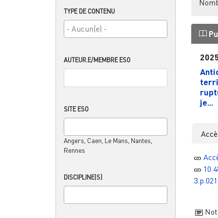
Nombr
TYPE DE CONTENU
Pu
202
AUTEUR.E/MEMBRE ESO
Anti
terr
rupt
je...
SITE ESO
Accè
Angers, Caen, Le Mans, Nantes,
Rennes
Acc
10.4
DISCIPLINE(S)
3.p.021
Noti