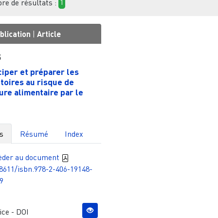
e de résultats :
1
blication
|
Article
5
ciper et préparer les
itoires au risque de
ure alimentaire par le
s
Résumé
Index
èder au document
8611/isbn.978-2-406-19148-
9
ce - DOI