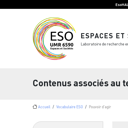
Menu top Header
Aller au contenu principal
EsoHA
ESPACES ET
Laboratoire de recherche e
Contenus associés au 
Fil d'Ariane
Accueil
Vocabulaire ESO
Pouvoir d’agir