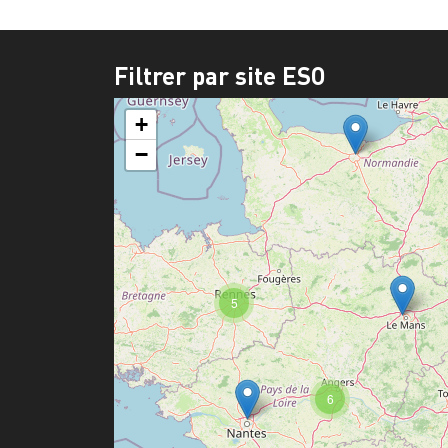
Filtrer par site ESO
+
−
5
6